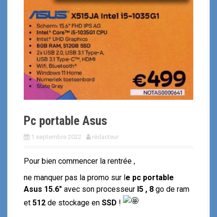
i
p
a
l
Pc portable Asus
1 septembre 2022
rédacteur
Pour bien commencer la rentrée ,
ne manquer pas la promo sur l
e pc portable
Asus 15.6″
avec son processeur
I5
, 8
go de ram
et
512
de stockage en
SSD
!