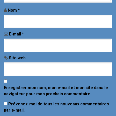
a
Nom
*
r
t
i
E-mail
*
c
l
Site web
e
Enregistrer mon nom, mon e-mail et mon site dans le
navigateur pour mon prochain commentaire.
Prévenez-moi de tous les nouveaux commentaires
par e-mail.