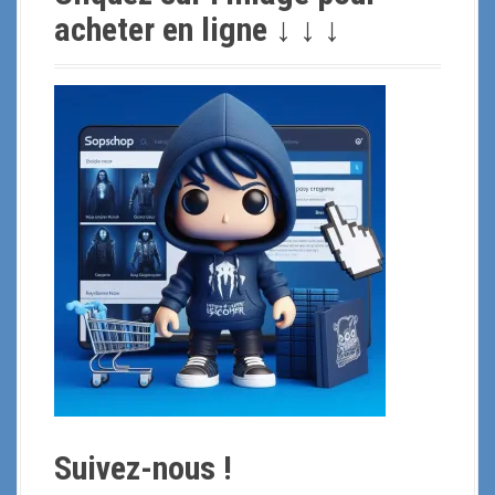
r
acheter en ligne ↓ ↓ ↓
c
h
e
p
o
u
r
:
Suivez-nous !