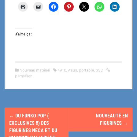
J’aime ça :
Nouveau matériel
4910
,
Asus
,
portable
,
SSD
permalien
N
←
DU FUNKO POP (
NOUVEAUTÉ EN
a
EXCLUSIVES !!) DES
FIGURINES
→
FIGURINES NECA ET DU
v