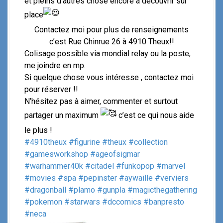
et pleins d’autres chose encore à découvrir sur
place
Contactez moi pour plus de renseignements
c’est Rue Chinrue 26 à 4910 Theux!!
Colisage possible via mondial relay ou la poste,
me joindre en mp.
Si quelque chose vous intéresse , contactez moi
pour réserver !!
N’hésitez pas à aimer, commenter et surtout
partager un maximum
c’est ce qui nous aide
le plus !
#4910theux
#figurine
#theux
#collection
#gamesworkshop
#ageofsigmar
#warhammer40k
#citadel
#funkopop
#marvel
#movies
#spa
#pepinster
#aywaille
#verviers
#dragonball
#plamo
#gunpla
#magicthegathering
#pokemon
#starwars
#dccomics
#banpresto
#neca