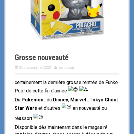
i
p
a
l
Grosse nouveauté
20 décembre 2022
rédacteur
certainement la dernière grosse rentrée de Funko
Pop! de cette fin d’année
Du
Pokemon
, du
Disney
,
Marvel ,
T
okyo Ghoul
,
Star Wars
et d’autres
en nouveauté ou
réassort
Disponible dès maintenant dans le magasin!