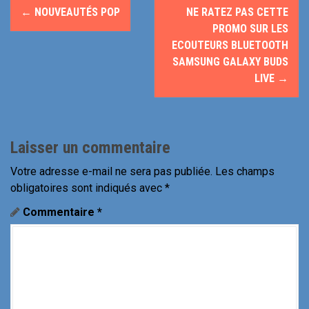
N
←
NOUVEAUTÉS POP
NE RATEZ PAS CETTE
a
PROMO SUR LES
ECOUTEURS BLUETOOTH
v
SAMSUNG GALAXY BUDS
LIVE
→
i
g
a
Laisser un commentaire
t
Votre adresse e-mail ne sera pas publiée.
Les champs
i
obligatoires sont indiqués avec
*
Commentaire
*
o
n
d
e