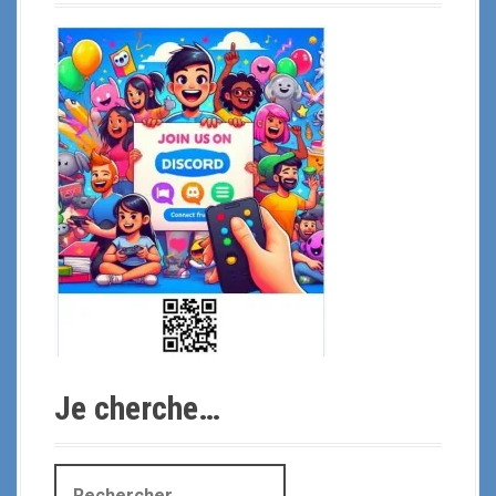
Je cherche…
R