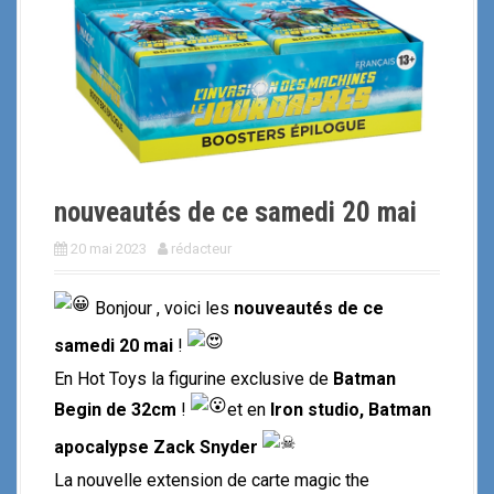
i
p
a
l
nouveautés de ce samedi 20 mai
20 mai 2023
rédacteur
Bonjour , voici les
nouveautés de ce
samedi 20 mai
!
En Hot Toys la figurine exclusive de
Batman
Begin de 32cm
!
et en
Iron studio, Batman
apocalypse Zack Snyder
La nouvelle extension de carte magic the