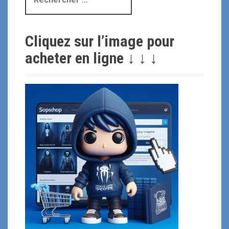
e
c
h
Cliquez sur l’image pour
e
r
acheter en ligne ↓ ↓ ↓
c
h
e
p
o
u
r
: