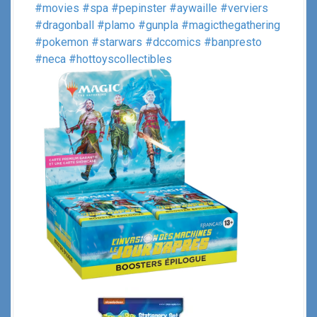
#movies
#spa
#pepinster
#aywaille
#verviers
#dragonball
#plamo
#gunpla
#magicthegathering
#pokemon
#starwars
#dccomics
#banpresto
#neca
#hottoyscollectibles