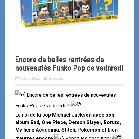
i
p
a
l
Encore de belles rentrées de
nouveautés Funko Pop ce vednredi
5 août 2023
rédacteur
Encore de belles rentrées de nouveautés
Funko Pop ce vednredi !!!
Le
roi de la pop Michael Jackson avec son
album Bad, One Piece, Demon Slayer, Boruto,
My hero Academia, Stitch, Pokemon et bien
d’autres encore
Venez les découvrir !