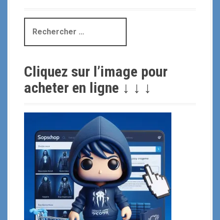
R
e
c
h
Cliquez sur l’image pour
e
r
acheter en ligne ↓ ↓ ↓
c
h
e
p
o
u
r
: