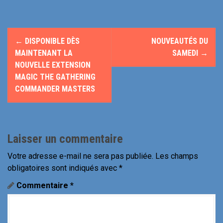
N
←
DISPONIBLE DÈS
NOUVEAUTÉS DU
a
MAINTENANT LA
SAMEDI
→
NOUVELLE EXTENSION
v
MAGIC THE GATHERING
COMMANDER MASTERS
i
g
a
Laisser un commentaire
t
Votre adresse e-mail ne sera pas publiée.
Les champs
i
obligatoires sont indiqués avec
*
Commentaire
*
o
n