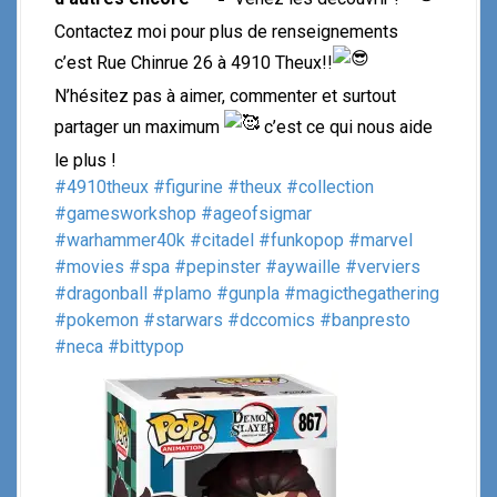
Contactez moi pour plus de renseignements
c’est Rue Chinrue 26 à 4910 Theux!!
N’hésitez pas à aimer, commenter et surtout
partager un maximum
c’est ce qui nous aide
le plus !
#4910theux
#figurine
#theux
#collection
#gamesworkshop
#ageofsigmar
#warhammer40k
#citadel
#funkopop
#marvel
#movies
#spa
#pepinster
#aywaille
#verviers
#dragonball
#plamo
#gunpla
#magicthegathering
#pokemon
#starwars
#dccomics
#banpresto
#neca
#bittypop