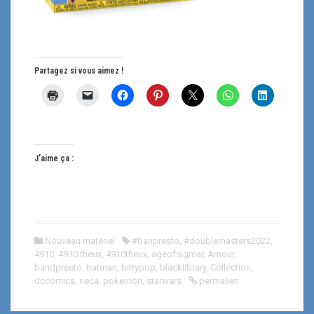
Partagez si vous aimez !
J’aime ça :
Nouveau matériel
#banpresto
,
#doublemasters2022
,
4910
,
4910 theux
,
4910theux
,
ageofsigmar
,
Amour
,
bandpresto
,
batman
,
bittypop
,
blacklibrary
,
Collection
,
dccomics
,
neca
,
pokemon
,
starwars
permalien