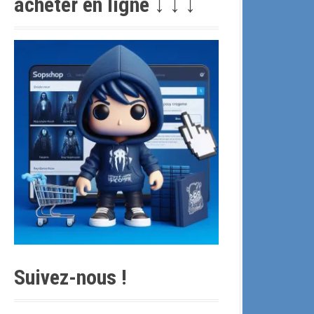
acheter en ligne ↓ ↓ ↓
c
h
e
p
o
u
r
:
Suivez-nous !