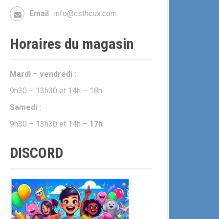
Email
info@cstheux.com
Horaires du magasin
Mardi – vendredi :
9h30 – 13h30 et 14h – 18h
Samedi :
9h30 – 13h30 et 14h –
17h
DISCORD