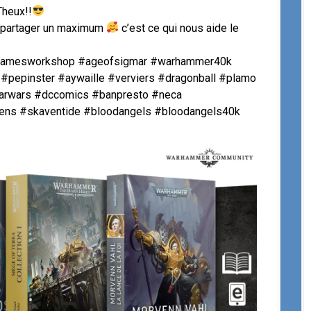
Theux!!
t partager un maximum
c’est ce qui nous aide le
 #gamesworkshop #ageofsigmar #warhammer40k
#pepinster #aywaille #verviers #dragonball #plamo
arwars #dccomics #banpresto #neca
vens #skaventide #bloodangels #bloodangels40k