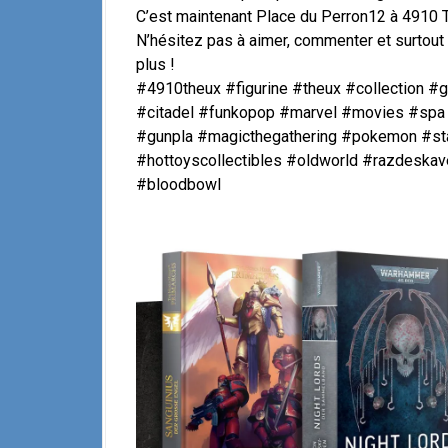
C’est maintenant Place du Perron12 à 4910 
N’hésitez pas à aimer, commenter et surtou
plus !
#4910theux #figurine #theux #collection
#citadel #funkopop #marvel #movies #spa 
#gunpla #magicthegathering #pokemon #st
#hottoyscollectibles #oldworld #razdeska
#bloodbowl