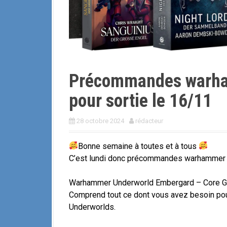
i
p
a
l
Précommandes warha
pour sortie le 16/11
28 octobre 2024
rédacteur
Bonne semaine à toutes et à tous
C’est lundi donc précommandes warhammer d
Warhammer Underworld Embergard – Core 
Comprend tout ce dont vous avez besoin pou
Underworlds.