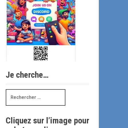
Je cherche…
R
e
c
h
Cliquez sur l’image pour
e
r