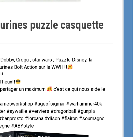
urines puzzle casquette
 Dobby, Grogu , star wars , Puzzle Disney, la
rines Bolt Action sur la WWII !!
!!
Theux!!
t partager un maximum
c’est ce qui nous aide le
 #gamesworkshop #ageofsigmar #warhammer40k
r #aywaille #verviers #dragonball #gunpla
banpresto #lorcana #dison #flairon #soumagne
vegne #ABYstyle