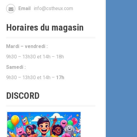
Email
info@cstheux.com
Horaires du magasin
Mardi – vendredi :
9h30 – 13h30 et 14h – 18h
Samedi :
9h30 – 13h30 et 14h –
17h
DISCORD