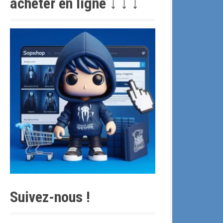
acheter en ligne ↓ ↓ ↓
c
h
e
p
o
u
r
:
Suivez-nous !