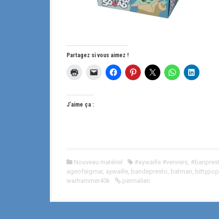
Partagez si vous aimez !
J’aime ça :
Nouveau matériel
#aywaille #verviers
,
#banpres
ageofsigmar
,
aywaille
,
bandepresto
,
batman
,
bittypop
warhammer40k
permalien