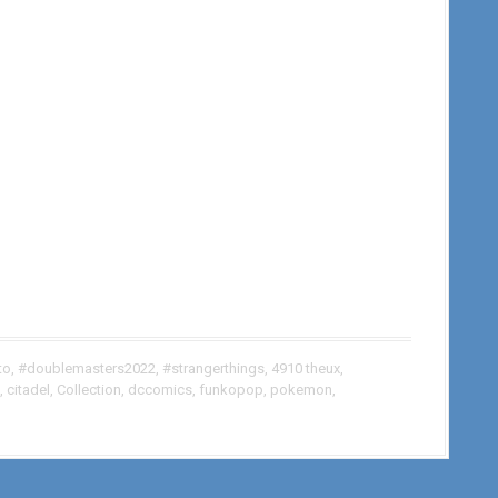
to
,
#doublemasters2022
,
#strangerthings
,
4910 theux
,
,
citadel
,
Collection
,
dccomics
,
funkopop
,
pokemon
,