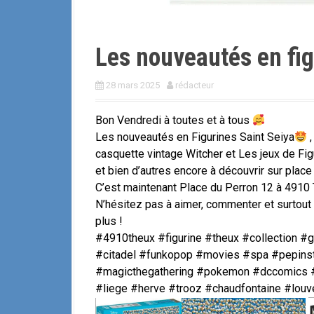
Les nouveautés en fig
28 mars 2025
rédacteur
Bon Vendredi à toutes et à tous
Les nouveautés en Figurines Saint Seiya
,
casquette vintage Witcher et Les jeux de Figu
et bien d’autres encore à découvrir sur place 
C’est maintenant Place du Perron 12 à 4910 
N’hésitez pas à aimer, commenter et surtou
plus !
#4910theux #figurine #theux #collection
#citadel #funkopop #movies #spa #pepinste
#magicthegathering #pokemon #dccomics #
#liege #herve #trooz #chaudfontaine #lou