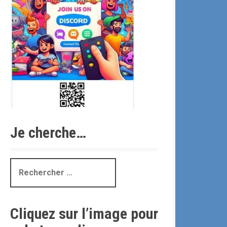
Je cherche…
R
e
c
h
Cliquez sur l’image pour
e
r