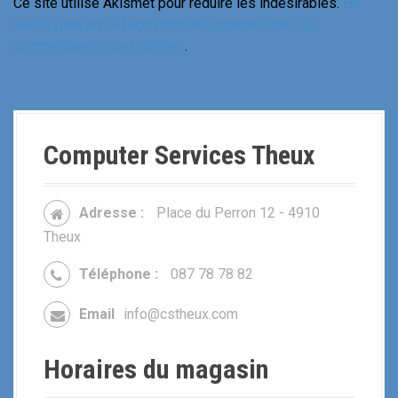
Ce site utilise Akismet pour réduire les indésirables.
En
savoir plus sur la façon dont les données de vos
commentaires sont traitées
.
Computer Services Theux
Adresse :
Place du Perron 12 - 4910
Theux
Téléphone :
087 78 78 82
Email
info@cstheux.com
Horaires du magasin