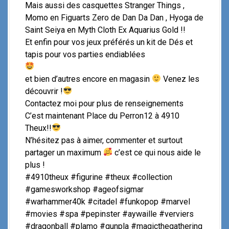
Mais aussi des casquettes Stranger Things ,
Momo en Figuarts Zero de Dan Da Dan , Hyoga de
Saint Seiya en Myth Cloth Ex Aquarius Gold !!
Et enfin pour vos jeux préférés un kit de Dés et
tapis pour vos parties endiablées
et bien d’autres encore en magasin
Venez les
découvrir !
Contactez moi pour plus de renseignements
C’est maintenant Place du Perron12 à 4910
Theux!!
N’hésitez pas à aimer, commenter et surtout
partager un maximum
c’est ce qui nous aide le
plus !
#4910theux #figurine #theux #collection
#gamesworkshop #ageofsigmar
#warhammer40k #citadel #funkopop #marvel
#movies #spa #pepinster #aywaille #verviers
#dragonball #plamo #gunpla #magicthegathering