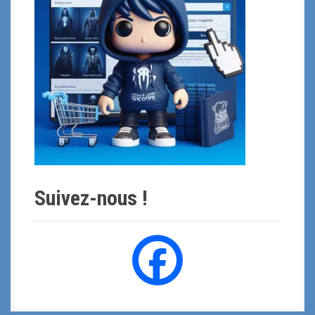
u
r
:
Suivez-nous !