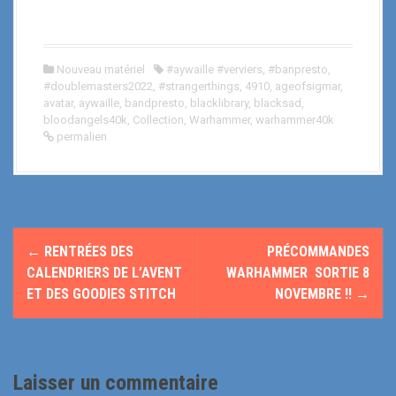
Nouveau matériel
#aywaille #verviers
,
#banpresto
,
#doublemasters2022
,
#strangerthings
,
4910
,
ageofsigmar
,
avatar
,
aywaille
,
bandpresto
,
blacklibrary
,
blacksad
,
bloodangels40k
,
Collection
,
Warhammer
,
warhammer40k
permalien
N
←
RENTRÉES DES
PRÉCOMMANDES
a
CALENDRIERS DE L’AVENT
WARHAMMER SORTIE 8
ET DES GOODIES STITCH
NOVEMBRE !!
→
v
i
g
Laisser un commentaire