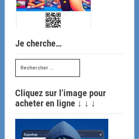
Je cherche…
R
e
c
h
Cliquez sur l’image pour
e
r
acheter en ligne ↓ ↓ ↓
c
h
e
p
o