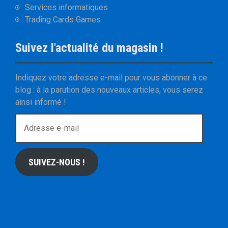
Services informatiques
Trading Cards Games
Suivez l'actualité du magasin !
Indiquez votre adresse e-mail pour vous abonner à ce
blog : à la parution des nouveaux articles, vous serez
ainsi informé !
A
d
r
e
SUIVEZ-NOUS !
s
s
e
e
-