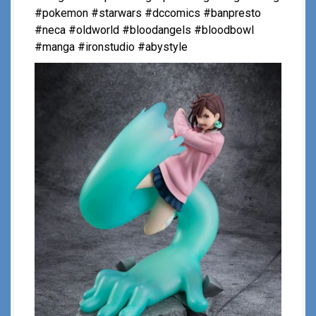
#pokemon #starwars #dccomics #banpresto
#neca #oldworld #bloodangels #bloodbowl
#manga #ironstudio #abystyle