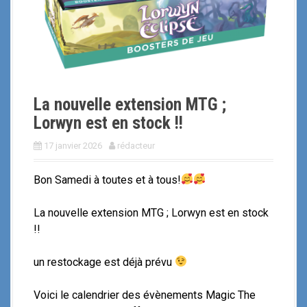
i
p
a
l
La nouvelle extension MTG ;
Lorwyn est en stock !!
17 janvier 2026
rédacteur
Bon Samedi à toutes et à tous!
La nouvelle extension MTG ; Lorwyn est en stock
!!
un restockage est déjà prévu
Voici le calendrier des évènements Magic The