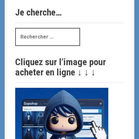
Je cherche…
R
e
c
h
Cliquez sur l’image pour
e
r
acheter en ligne ↓ ↓ ↓
c
h
e
p
o
u
r
: