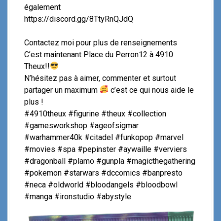
également
https://discord.gg/8TtyRnQJdQ
Contactez moi pour plus de renseignements
C’est maintenant Place du Perron12 à 4910
Theux!!
N’hésitez pas à aimer, commenter et surtout
partager un maximum
c’est ce qui nous aide le
plus !
#4910theux #figurine #theux #collection
#gamesworkshop #ageofsigmar
#warhammer40k #citadel #funkopop #marvel
#movies #spa #pepinster #aywaille #verviers
#dragonball #plamo #gunpla #magicthegathering
#pokemon #starwars #dccomics #banpresto
#neca #oldworld #bloodangels #bloodbowl
#manga #ironstudio #abystyle