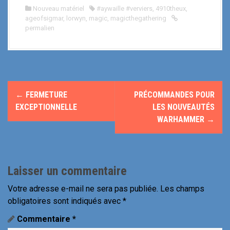
Nouveau matériel
#aywaille #verviers
,
4910theux
,
ageofsigmar
,
lorwyn
,
magic
,
magicthegathering
permalien
N
←
FERMETURE
PRÉCOMMANDES POUR
a
EXCEPTIONNELLE
LES NOUVEAUTÉS
WARHAMMER
→
v
i
g
Laisser un commentaire
a
Votre adresse e-mail ne sera pas publiée.
Les champs
obligatoires sont indiqués avec
*
t
Commentaire
*