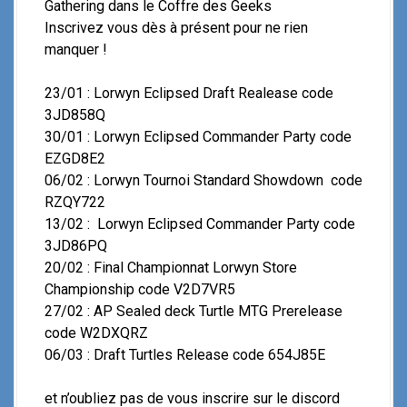
Gathering dans le Coffre des Geeks
Inscrivez vous dès à présent pour ne rien
manquer !
23/01 : Lorwyn Eclipsed Draft Realease code
3JD858Q
30/01 : Lorwyn Eclipsed Commander Party code
EZGD8E2
06/02 : Lorwyn Tournoi Standard Showdown code
RZQY722
13/02 : Lorwyn Eclipsed Commander Party code
3JD86PQ
20/02 : Final Championnat Lorwyn Store
Championship code V2D7VR5
27/02 : AP Sealed deck Turtle MTG Prerelease
code W2DXQRZ
06/03 : Draft Turtles Release code 654J85E
et n’oubliez pas de vous inscrire sur le discord