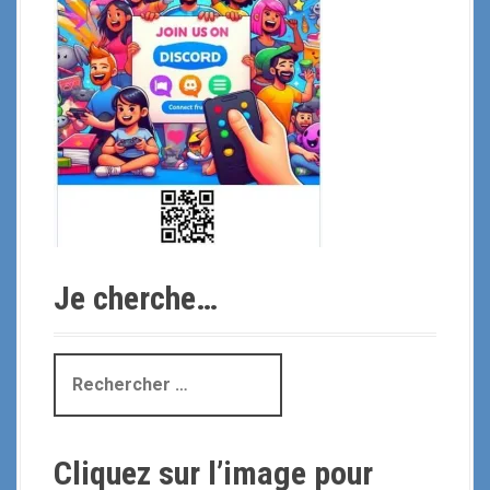
Je cherche…
R
e
c
h
Cliquez sur l’image pour
e