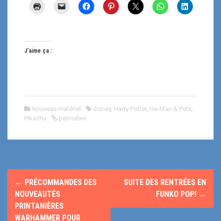
J’aime ça :
Nouveau matériel
disney
,
Harry Potter
,
He-Man & Pets
,
Pikachu
permalien
N
←
PRÉCOMMANDES DES
SUITE DES RENTRÉES EN
a
NOUVEAUTÉS
FUNKO POP!
→
PRINTANIÈRES
v
WARHAMMER POUR