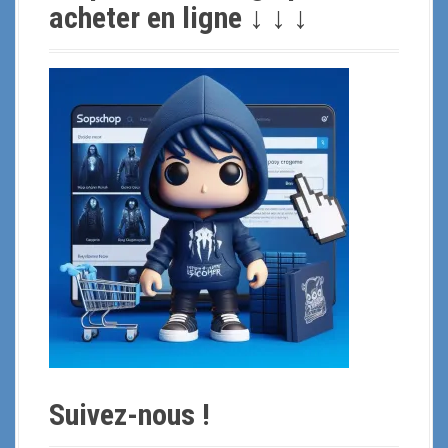
r
acheter en ligne ↓ ↓ ↓
c
h
e
p
o
u
r
:
Suivez-nous !