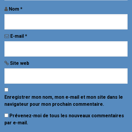
a
Nom
*
r
t
i
E-mail
*
c
l
Site web
e
Enregistrer mon nom, mon e-mail et mon site dans le
navigateur pour mon prochain commentaire.
Prévenez-moi de tous les nouveaux commentaires
par e-mail.