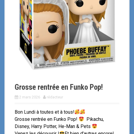
i
p
a
l
Grosse rentrée en Funko Pop!
2 mars 2026
rédacteur
Bon Lundi à toutes et à tous!
Grosse rentrée en Funko Pop!
Pikachu,
Disney, Harry Potter, He-Man & Pets
Venez les découvrir !
Et bien d’autres encore!