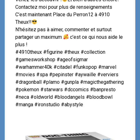
Contactez moi pour plus de renseignements
C’est maintenant Place du Perron12 à 4910
Theux!!
N’hésitez pas à aimer, commenter et surtout
partager un maximum
c’est ce qui nous aide le
plus !
#4910theux #figurine #theux #collection
#gamesworkshop #ageofsigmar
#warhammer40k #citadel #funkopop #marvel
#movies #spa #pepinster #aywaille #verviers
#dragonball #plamo #gunpla #magicthegathering
#pokemon #starwars #dccomics #banpresto
#neca #oldworld #bloodangels #bloodbowl
#manga #ironstudio #abystyle