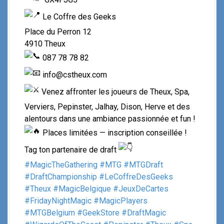
Le Coffre des Geeks
Place du Perron 12
4910 Theux
087 78 78 82
info@cstheux.com
Venez affronter les joueurs de Theux, Spa,
Verviers, Pepinster, Jalhay, Dison, Herve et des
alentours dans une ambiance passionnée et fun !
Places limitées — inscription conseillée !
Tag ton partenaire de draft
#MagicTheGathering
#MTG
#MTGDraft
#DraftChampionship
#LeCoffreDesGeeks
#Theux
#MagicBelgique
#JeuxDeCartes
#FridayNightMagic
#MagicPlayers
#MTGBelgium
#GeekStore
#DraftMagic