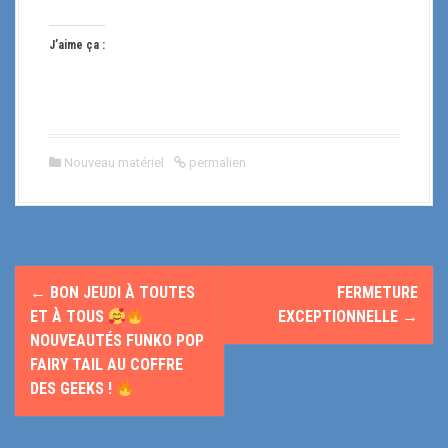
J’aime ça :
Nouveau matériel
permalien
N
←
BON JEUDI À TOUTES
FERMETURE
a
ET À TOUS
EXCEPTIONNELLE
→
NOUVEAUTÉS FUNKO POP
v
FAIRY TAIL AU COFFRE
DES GEEKS !
i
g