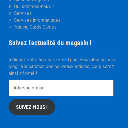
Qui sommes-nous ?
Services
Services informatiques
Trading Cards Games
Suivez l'actualité du magasin !
Indiquez votre adresse e-mail pour vous abonner à ce
blog : à la parution des nouveaux articles, vous serez
ainsi informé !
A
d
r
e
SUIVEZ-NOUS !
s
s
e