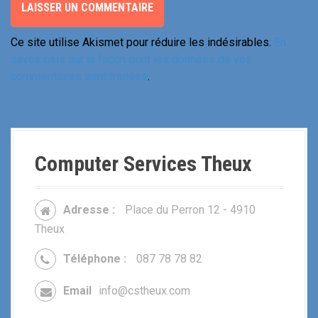
Ce site utilise Akismet pour réduire les indésirables.
En
savoir plus sur la façon dont les données de vos
commentaires sont traitées
.
Computer Services Theux
Adresse :
Place du Perron 12 - 4910
Theux
Téléphone :
087 78 78 82
Email
info@cstheux.com