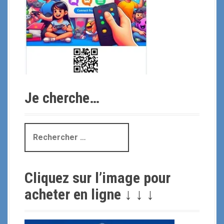
Je cherche…
R
e
c
h
Cliquez sur l’image pour
e
r
acheter en ligne ↓ ↓ ↓
c
h