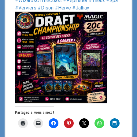
#WizardsOfTheCoast
#Pepinster
#Theux
#Spa
#Verviers
#Dison
#Herve
#Jalhay
Partagez si vous aimez !