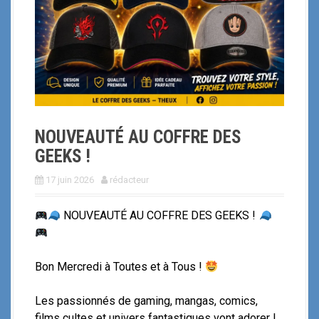
i
p
a
l
NOUVEAUTÉ AU COFFRE DES
GEEKS !
17 juin 2026
rédacteur
NOUVEAUTÉ AU COFFRE DES GEEKS !
Bon Mercredi à Toutes et à Tous !
Les passionnés de gaming, mangas, comics,
films cultes et univers fantastiques vont adorer !