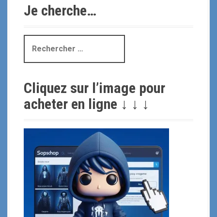
Je cherche…
R
e
c
h
Cliquez sur l’image pour
e
r
acheter en ligne ↓ ↓ ↓
c
h
e
p
o
u
r
: