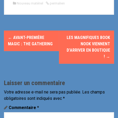
Nouveau matériel
permalien
N
←
AVANT-PREMIÈRE
LES MAGNIFIQUES BOOK
a
MAGIC : THE GATHERING
NOOK VIENNENT
D’ARRIVER EN BOUTIQUE
v
!
→
i
g
Laisser un commentaire
a
Votre adresse e-mail ne sera pas publiée.
Les champs
t
obligatoires sont indiqués avec
*
i
Commentaire
*
o