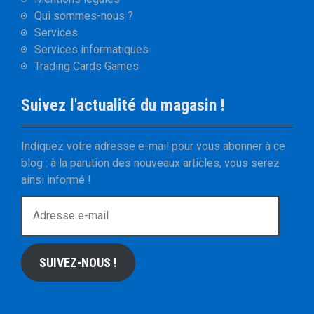
Qui sommes-nous ?
Services
Services informatiques
Trading Cards Games
Suivez l'actualité du magasin !
Indiquez votre adresse e-mail pour vous abonner à ce
blog : à la parution des nouveaux articles, vous serez
ainsi informé !
A
d
r
e
SUIVEZ-NOUS !
s
s
e