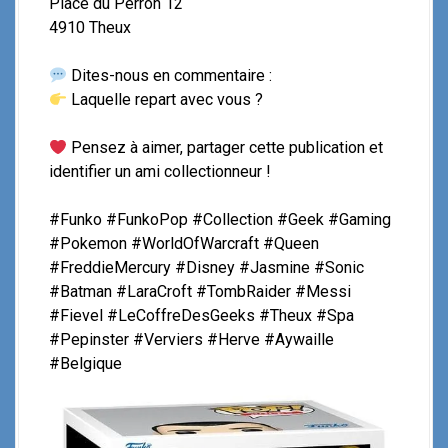
Place du Perron 12
4910 Theux
Dites-nous en commentaire :
Laquelle repart avec vous ?
Pensez à aimer, partager cette publication et
identifier un ami collectionneur !
#Funko #FunkoPop #Collection #Geek #Gaming
#Pokemon #WorldOfWarcraft #Queen
#FreddieMercury #Disney #Jasmine #Sonic
#Batman #LaraCroft #TombRaider #Messi
#Fievel #LeCoffreDesGeeks #Theux #Spa
#Pepinster #Verviers #Herve #Aywaille
#Belgique