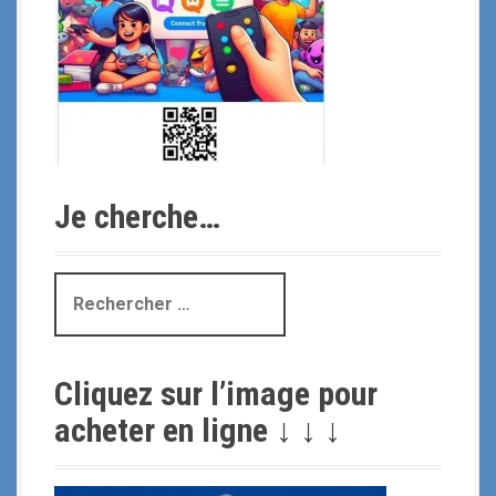
Je cherche…
R
e
c
h
Cliquez sur l’image pour
e
r
acheter en ligne ↓ ↓ ↓
c
h