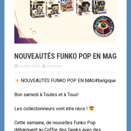
i
p
a
l
NOUVEAUTÉS FUNKO POP EN MAG
4 juillet 2026
rédacteur
NOUVEAUTÉS FUNKO POP EN MAG#belgique
Bon samedi à Toutes et à Tous!
Les collectionneurs vont être ravis !
Cette semaine, de nouvelles Funko Pop
débarquent au Coffre des Geeks avec des