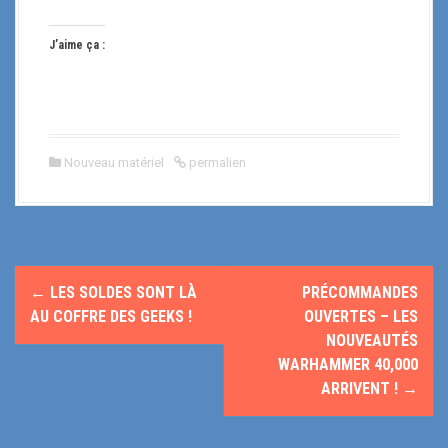
J’aime ça :
Nouveau matériel
permalien
N
←
LES SOLDES SONT LÀ
PRÉCOMMANDES
a
AU COFFRE DES GEEKS !
OUVERTES – LES
NOUVEAUTÉS
v
WARHAMMER 40,000
ARRIVENT !
→
i
g