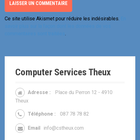
Ce site utilise Akismet pour réduire les indésirables.
En
savoir plus sur la façon dont les données de vos
commentaires sont traitées
.
Computer Services Theux
Adresse :
Place du Perron 12 - 4910
Theux
Téléphone :
087 78 78 82
Email
info@cstheux.com