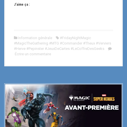
J’aime ça :
Information générale
#FridayNightMagic
#MagicTheGathering #MTG #Commander #Theux #Verviers
#Herve #Pepinster #JeuxDeCartes #LeCoffreDesGeeks
Écrire un commentaire