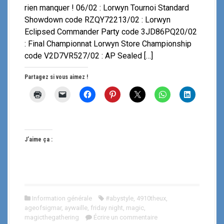
rien manquer ! 06/02 : Lorwyn Tournoi Standard
Showdown code RZQY72213/02 : Lorwyn
Eclipsed Commander Party code 3JD86PQ20/02
: Final Championnat Lorwyn Store Championship
code V2D7VR527/02 : AP Sealed […]
Partagez si vous aimez !
J’aime ça :
Information générale
#abystyle
,
4910theux
,
ageofsigmar
,
aywaille
,
friday night
,
magic
,
magicthegathering
Écrire un commentaire