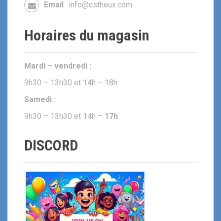
n
Email
info@cstheux.com
a
Horaires du magasin
u
s
Mardi – vendredi :
e
9h30 – 13h30 et 14h – 18h
i
Samedi :
n
9h30 – 13h30 et 14h –
17h
d
DISCORD
e
s
a
r