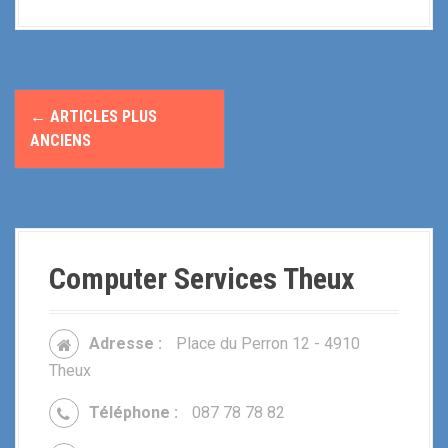
N
←
ARTICLES PLUS
a
ANCIENS
v
i
g
Computer Services Theux
a
t
Adresse :
Place du Perron 12 - 4910
i
Theux
o
Téléphone :
087 78 78 82