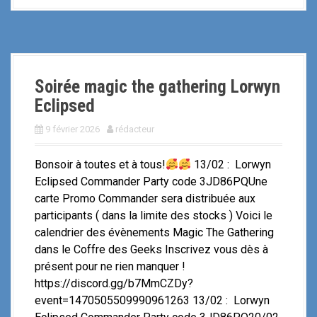
e
n
t
…
Soirée magic the gathering Lorwyn
Eclipsed
9 février 2026
rédacteur
Bonsoir à toutes et à tous!
13/02 : Lorwyn
Eclipsed Commander Party code 3JD86PQUne
carte Promo Commander sera distribuée aux
participants ( dans la limite des stocks ) Voici le
calendrier des évènements Magic The Gathering
dans le Coffre des Geeks Inscrivez vous dès à
présent pour ne rien manquer !
https://discord.gg/b7MmCZDy?
event=1470505509990961263 13/02 : Lorwyn