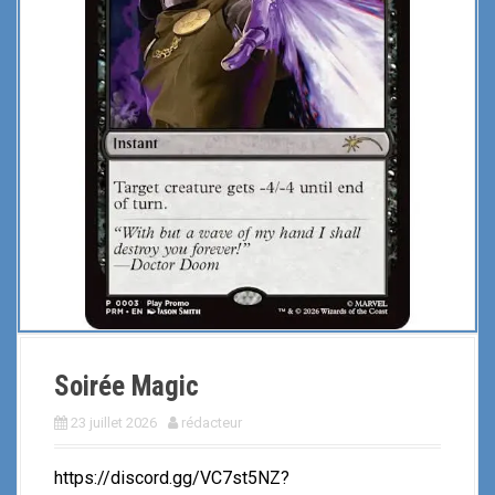
i
p
a
l
Soirée Magic
23 juillet 2026
rédacteur
https://discord.gg/VC7st5NZ?