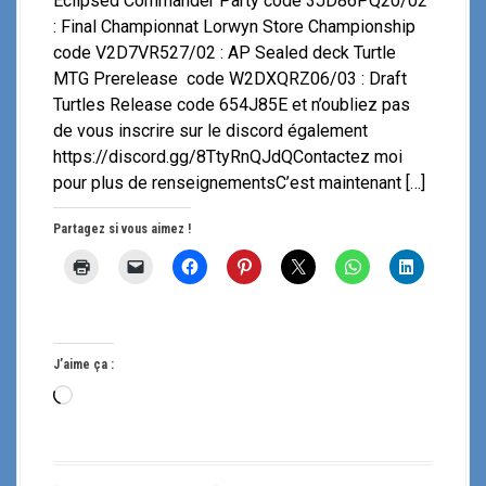
Eclipsed Commander Party code 3JD86PQ20/02
: Final Championnat Lorwyn Store Championship
code V2D7VR527/02 : AP Sealed deck Turtle
MTG Prerelease code W2DXQRZ06/03 : Draft
Turtles Release code 654J85E et n’oubliez pas
de vous inscrire sur le discord également
https://discord.gg/8TtyRnQJdQContactez moi
pour plus de renseignementsC’est maintenant […]
Partagez si vous aimez !
J’aime ça :
C
h
a
r