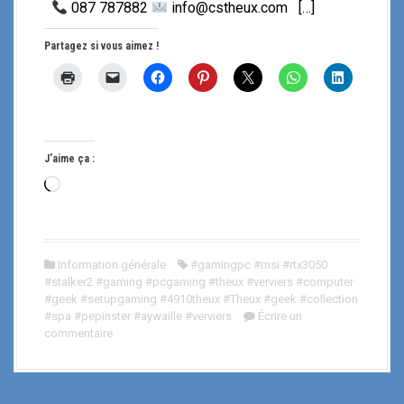
087 787882
info@cstheux.com […]
Partagez si vous aimez !
J’aime ça :
C
h
a
r
Information générale
#gamingpc #msi #rtx3050
g
#stalker2 #gaming #pcgaming #theux #verviers #computer
e
#geek #setupgaming #4910theux #Theux #geek #collection
m
#spa #pepinster #aywaille #verviers
Écrire un
commentaire
e
n
t
…