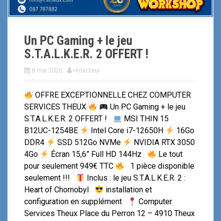
Un PC Gaming + le jeu
S.T.A.L.K.E.R. 2 OFFERT !
8 mai 2026
rédacteur
OFFRE EXCEPTIONNELLE CHEZ COMPUTER
SERVICES THEUX
Un PC Gaming + le jeu
S.T.A.L.K.E.R. 2 OFFERT !
MSI THIN 15
B12UC-1254BE
Intel Core i7-12650H
16Go
DDR4
SSD 512Go NVMe
NVIDIA RTX 3050
4Go
Écran 15,6” Full HD 144Hz
Le tout
pour seulement 949€ TTC
1 pièce disponible
seulement !!!
Inclus : le jeu S.T.A.L.K.E.R. 2 :
Heart of Chornobyl
installation et
configuration en supplément
Computer
Services Theux Place du Perron 12 – 4910 Theux