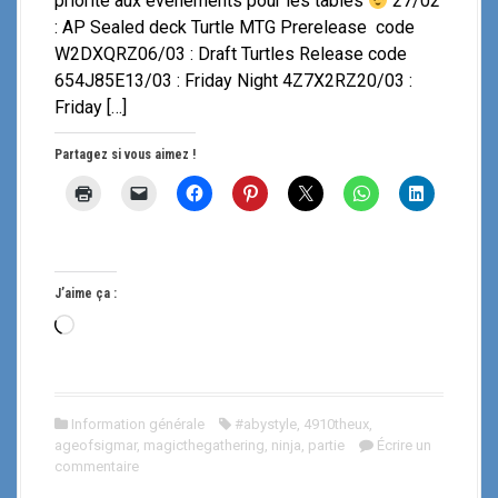
priorité aux évènements pour les tables
27/02
: AP Sealed deck Turtle MTG Prerelease code
W2DXQRZ06/03 : Draft Turtles Release code
654J85E13/03 : Friday Night 4Z7X2RZ20/03 :
Friday […]
Partagez si vous aimez !
J’aime ça :
C
h
a
r
Information générale
#abystyle
,
4910theux
,
g
ageofsigmar
,
magicthegathering
,
ninja
,
partie
Écrire un
e
commentaire
m