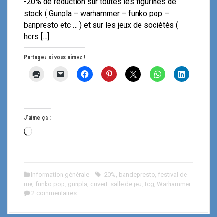
-20% de réduction sur toutes les figurines de
stock ( Gunpla – warhammer – funko pop –
banpresto etc … ) et sur les jeux de sociétés (
hors […]
Partagez si vous aimez !
J’aime ça :
C
h
a
r
Information générale
-20%
,
bandepresto
,
festival de
g
rue
,
funko pop
,
gunpla
,
ouvert
,
salle de jeu
,
tcg
,
Warhammer
e
2 commentaires
m
e