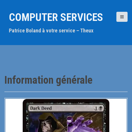
A
l
COMPUTER SERVICES
l
e
Patrice Boland à votre service – Theux
r
a
u
c
o
n
t
Information générale
e
n
u
p
r
i
n
c