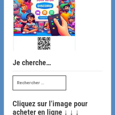
t
i
c
l
e
s
Je cherche…
R
e
c
h
Cliquez sur l’image pour
e
r
acheter en ligne ↓ ↓ ↓