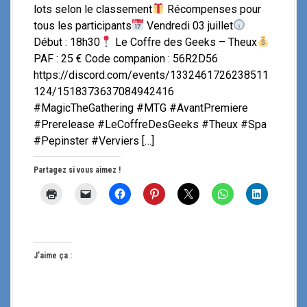
lots selon le classement
Récompenses pour
tous les participants
Vendredi 03 juillet
Début : 18h30
Le Coffre des Geeks – Theux
PAF : 25 € Code companion : 56R2D56
https://discord.com/events/1332461726238511
124/1518373637084942416
#MagicTheGathering #MTG #AvantPremiere
#Prerelease #LeCoffreDesGeeks #Theux #Spa
#Pepinster #Verviers […]
Partagez si vous aimez !
J’aime ça :