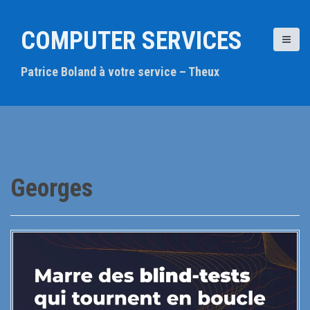
A
l
COMPUTER SERVICES
l
e
Patrice Boland à votre service – Theux
r
a
u
c
o
n
t
Georges
e
n
u
p
r
i
n
c