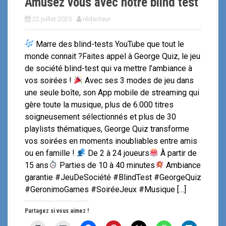
Amusez vous avec notre blind test
22 juillet 2025
rédacteur
Marre des blind-tests YouTube que tout le
monde connait ?Faites appel à George Quiz, le jeu
de société blind-test qui va mettre l’ambiance à
vos soirées !
Avec ses 3 modes de jeu dans
une seule boîte, son App mobile de streaming qui
gère toute la musique, plus de 6.000 titres
soigneusement sélectionnés et plus de 30
playlists thématiques, George Quiz transforme
vos soirées en moments inoubliables entre amis
ou en famille !
De 2 à 24 joueurs
À partir de
15 ans
Parties de 10 à 40 minutes
Ambiance
garantie #JeuDeSociété #BlindTest #GeorgeQuiz
#GeronimoGames #SoiréeJeux #Musique […]
Partagez si vous aimez !