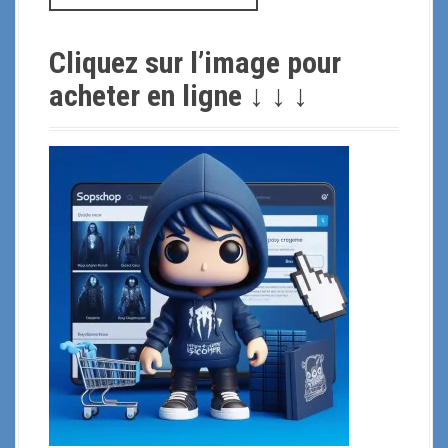
c
h
Cliquez sur l’image pour
e
r
acheter en ligne ↓ ↓ ↓
c
h
e
p
o
u
r
: