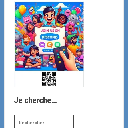
Je cherche…
R
e