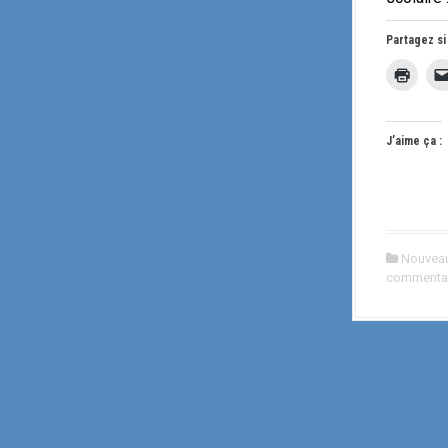
Partagez si
J’aime ça :
Nouveau
commenta