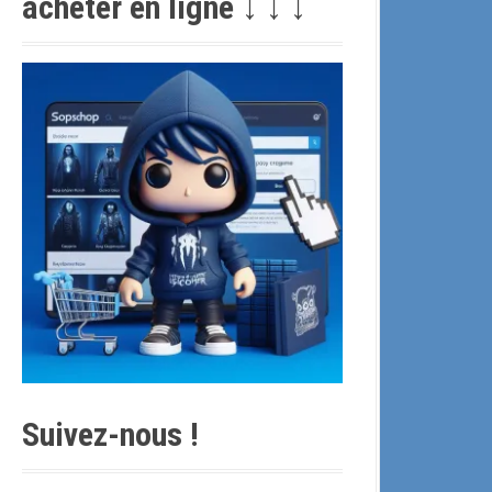
acheter en ligne ↓ ↓ ↓
c
h
e
p
o
u
r
:
Suivez-nous !