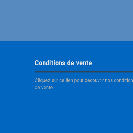
Conditions de vente
Cliquez sur
ce lien
pour découvrir nos
conditio
de vente
.