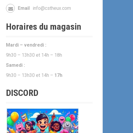
Email
info@cstheux.com
Horaires du magasin
Mardi – vendredi :
9h30 – 13h30 et 14h – 18h
Samedi :
9h30 – 13h30 et 14h –
17h
DISCORD