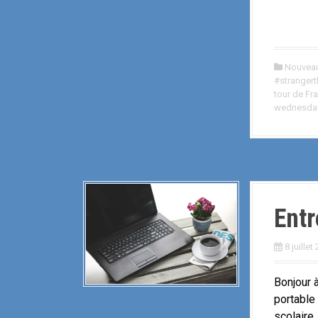
Nouveau
#strangert
tour de Fr
wednesda
Entr
8 juillet
Bonjour 
portable 
scolaire