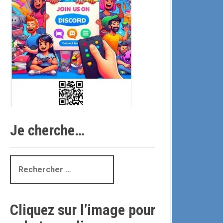
Je cherche…
R
e
c
h
Cliquez sur l’image pour
e
r