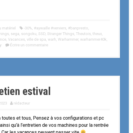
 matériel
-30%
,
#aywaille #verviers
,
#banpresto
,
hings
,
sega
,
songoku
,
SSD
,
Stranger Things
,
Theutois
,
theux
,
ance
,
Vacances
,
ville de spa
,
warh
,
Warhammer
,
warhammer40k
,
y
Écrire un commentaire
etien estival
 2023
rédacteur
à toutes et tous, Pensez à vos configurations et pc
ainsi qu’à l’entretien de vos machines pour la rentrée
 . Car les vacances peuvent passer vite