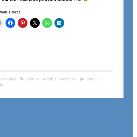
 vous aimez !
 matériel
Entretien
,
portable
,
Vacances
Écrire un
ire