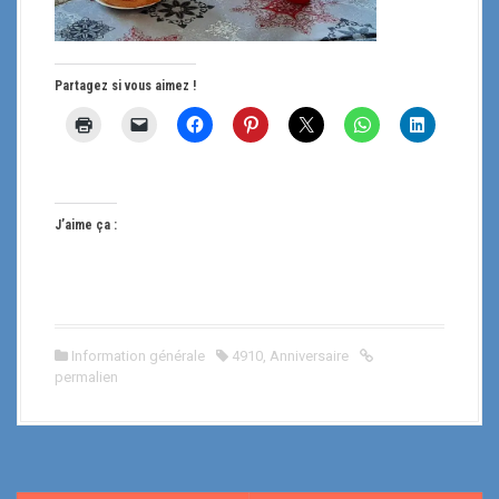
Partagez si vous aimez !
J’aime ça :
Information générale
4910
,
Anniversaire
permalien