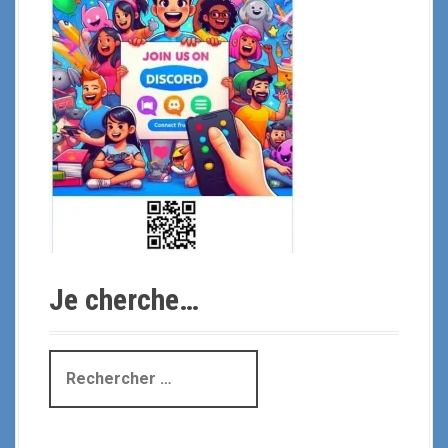
Je cherche…
R
e
c
h