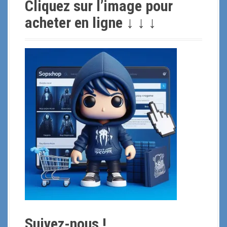
Cliquez sur l’image pour
e
r
acheter en ligne ↓ ↓ ↓
c
h
e
p
o
u
r
:
Suivez-nous !