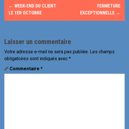
N
←
WEEK-END DU CLIENT
FERMETURE
a
LE 1ER OCTOBRE
EXCEPTIONNELLE
→
v
i
Laisser un commentaire
g
Votre adresse e-mail ne sera pas publiée.
Les champs
a
obligatoires sont indiqués avec
*
t
Commentaire
*
i
o
n
d
e