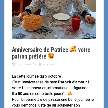
i
p
a
l
Anniversaire de Patrice
votre
patron préféré
5 octobre 2022
rédacteur
En cette journée du 5 octobre ,
C’est l’anniversaire de mon
Patoch d’amour
!
Votre fournisseur en informatique et figurines.
Il a
50
ans en cette belle journée
Pour lui permettre de passer une belle journée je
vous demande juste de lui souhaiter son