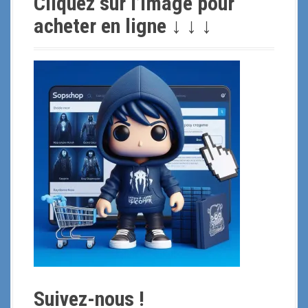
Cliquez sur l’image pour
e
r
acheter en ligne ↓ ↓ ↓
c
h
e
p
o
u
r
:
Suivez-nous !