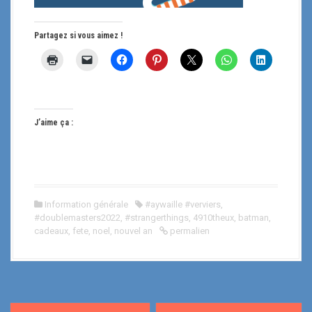
Partagez si vous aimez !
J’aime ça :
Information générale
#aywaille #verviers
,
#doublemasters2022
,
#strangerthings
,
4910theux
,
batman
,
cadeaux
,
fete
,
noel
,
nouvel an
permalien