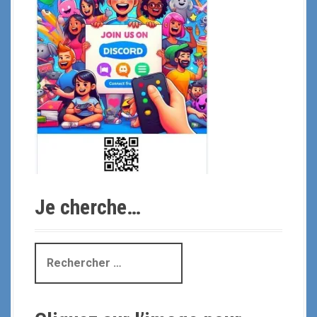
Je cherche…
R
e
c
h