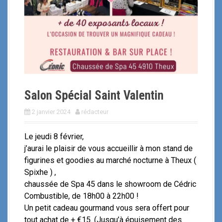
i
p
a
l
Salon Spécial Saint Valentin
2 janvier 2024
rédacteur
Le jeudi 8 février,
j’aurai le plaisir de vous accueillir à mon stand de
figurines et goodies au marché nocturne à Theux (
Spixhe ) ,
chaussée de Spa 45 dans le showroom de Cédric
Combustible, de 18h00 à 22h00 !
Un petit cadeau gourmand vous sera offert pour
tout achat de + €15. (Jusqu’à épuisement des