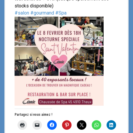
stocks disponible)
#salon
#gourmand
#Spa
Partagez si vous aimez !