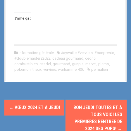
J’aime ça :
Information générale
#aywaille #verviers
,
#banpresto
,
#doublemasters2022
,
cadeau gourmand
,
cédric
combustibles
,
citadel
,
gourmand
,
gunpla
,
marvel
,
plamo
,
pokemon
,
theux
,
verviers
,
warhammer40k
permalien
N
←
VŒUX 2024 ET À JEUDI
BON JEUDI TOUTES ET À
a
TOUS VOICI LES
PREMIÈRES RENTRÉE DE
v
2024 DES POPS!
→