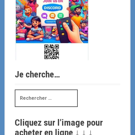
Je cherche…
R
e
c
h
Cliquez sur l’image pour
e
r
acheter en ligne ↓ ↓ ↓