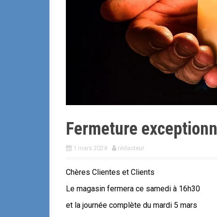
i
p
a
l
Fermeture exceptionn
1 mars 2024
rédacteur
Chères Clientes et Clients
Le magasin fermera ce samedi à 16h30
et la journée complète du mardi 5 mars