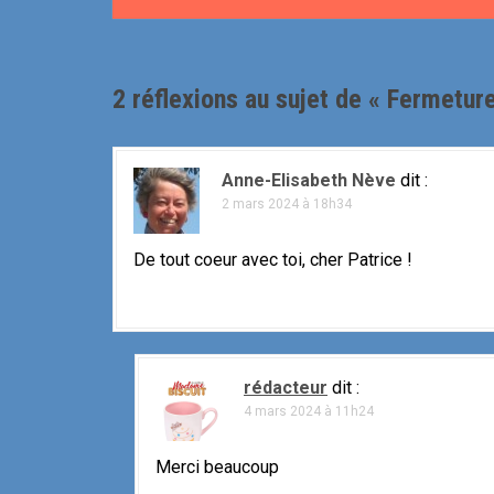
v
i
2 réflexions au sujet de «
Fermeture
g
a
Anne-Elisabeth Nève
dit :
t
2 mars 2024 à 18h34
i
De tout coeur avec toi, cher Patrice !
o
n
d
rédacteur
dit :
e
4 mars 2024 à 11h24
l
Merci beaucoup