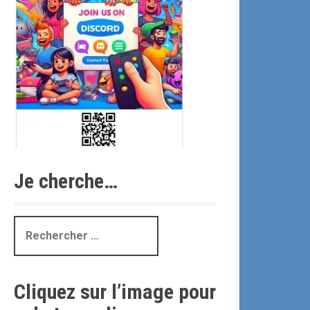
Je cherche…
R
e
c
h
Cliquez sur l’image pour
e
r