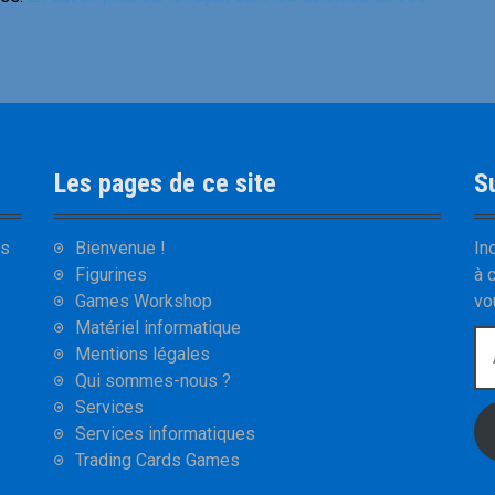
Les pages de ce site
Su
ns
Bienvenue !
In
Figurines
à 
Games Workshop
vo
Matériel informatique
A
Mentions légales
d
Qui sommes-nous ?
r
Services
e
Services informatiques
s
Trading Cards Games
s