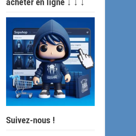
acheter en ligne ↓ ↓ ↓
c
h
e
p
o
u
r
:
Suivez-nous !