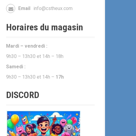
Email
info@cstheux.com
Horaires du magasin
Mardi – vendredi :
9h30 – 13h30 et 14h – 18h
Samedi :
9h30 – 13h30 et 14h –
17h
DISCORD