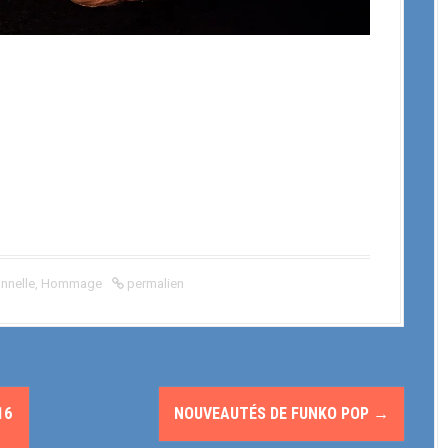
nnelle
,
Hommage
permalien
16
NOUVEAUTÉS DE FUNKO POP
→