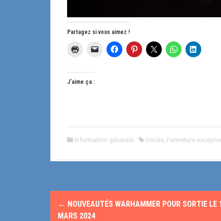
Partagez si vous aimez !
J’aime ça :
Information générale
Décès
,
Fermeture exceptio
N
←
NOUVEAUTÉS WARHAMMER POUR SORTIE LE 
a
MARS 2024