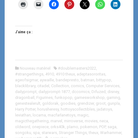
J’aime ça :
Nouveau matériel
#doublemasters2022
,
#strangerthings
,
4910
,
4910 theux
,
adeptasororitas
,
ageofsigmar
,
aywaille
,
bandepresto
,
batman
,
bittypop
,
blacklibrary
,
citadel
,
Collection
,
comics
,
Computer Services
,
dailyprompt
,
dailyprompt-1877
,
dccomics
,
Difuzed
,
disney
,
dragonball
,
Figurines
,
funkopop
,
gamesworkshop
,
gaming
,
genestealerult
,
goldorak
,
goodies
,
grendizer
,
groot
,
gunpla
,
Harry Potter
,
horusheresy
,
hottoyscollectibles
,
jadatoys
,
leviathan
,
locarna
,
macfarlanetoys
,
magic
,
magicthegathering
,
marvel
,
mirroverse
,
movies
,
neca
,
oldword
,
onepiece
,
orks40k
,
plamo
,
pokemon
,
POP
,
saga
,
songoku
,
spa
,
starwars
,
Stranger Things
,
theux
,
Warhammer
,