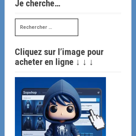
Je cherche…
R
e
c
h
Cliquez sur l’image pour
e
r
acheter en ligne ↓ ↓ ↓
c
h
e
p
o
u
r
: