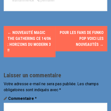
warhammer40k
permalien
N
←
NOUVEAUTÉ MAGIC
POUR LES FANS DE FUNKO
a
THE GATHERING CE 14/06
POP VOICI LES
: HORIZONS DU MODERN 3
NOUVEAUTÉS
→
v
!!
i
g
Laisser un commentaire
a
Votre adresse e-mail ne sera pas publiée.
Les champs
t
obligatoires sont indiqués avec
*
i
Commentaire
*
o