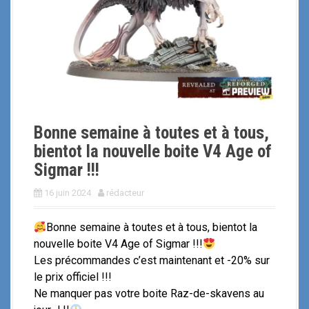
i
p
a
l
Bonne semaine à toutes et à tous,
bientot la nouvelle boite V4 Age of
Sigmar !!!
16 juin 2024
rédacteur
Bonne semaine à toutes et à tous, bientot la
nouvelle boite V4 Age of Sigmar !!!
Les précommandes c’est maintenant et -20% sur
le prix officiel !!!
Ne manquer pas votre boite Raz-de-skavens au