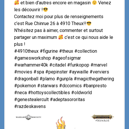
et bien d’autres encore en magasin
Venez
les découvrir !
Contactez moi pour plus de renseignements
c’est Rue Chinrue 26 à 4910 Theux!!
N’hésitez pas à aimer, commenter et surtout
partager un maximum
c’est ce qui nous aide le
plus !
#4910theux #figurine #theux #collection
#gamesworkshop #ageofsigmar
#warhammer40k #citadel #funkopop #marvel
#movies #spa #pepinster #aywaille #verviers
#dragonball #plamo #gunpla #magicthegathering
#pokemon #starwars #dccomics #banpresto
#neca #hottoyscollectibles #oldworld
#genestealercult #adeptasororitas
#razdeskavens