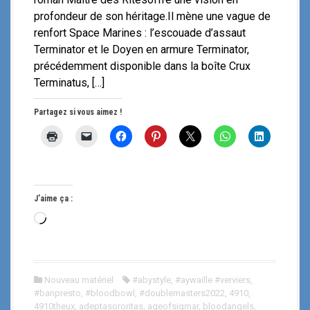
profondeur de son héritage.Il mène une vague de
renfort Space Marines : l’escouade d’assaut
Terminator et le Doyen en armure Terminator,
précédemment disponible dans la boîte Crux
Terminatus, […]
Partagez si vous aimez !
J’aime ça :
C
h
a
r
Nouveau matériel
#abystyle
,
#aywaille #verviers
,
g
#banpresto
,
#bloodbowl
,
#doublemasters2022
,
4910
,
e
4910theux
,
adeptasororitas
,
ageofsigmar
,
bloodangels
,