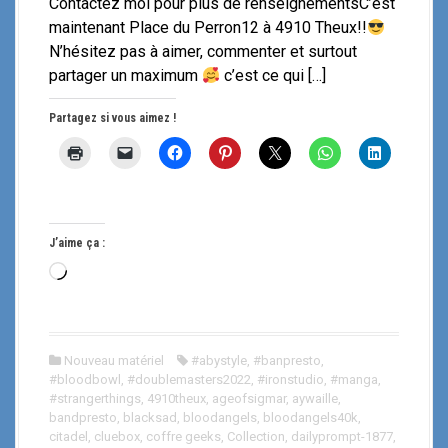
Contactez moi pour plus de renseignementsC’est
maintenant Place du Perron12 à 4910 Theux!!
N’hésitez pas à aimer, commenter et surtout
partager un maximum
c’est ce qui […]
Partagez si vous aimez !
J’aime ça :
C
h
a
r
Nouveau matériel
#abystyle
,
#banpresto
,
g
#bloodbowl
,
#doublemasters2022
,
#ironstudio
,
#manga
,
e
#strangerthings
,
4910theux
,
ageofsigmar
,
aywaille
,
m
bandpresto
,
blacksad
,
bloodangels
,
bloodangels40k
,
citadel
,
cluebox
,
coffre geeks
,
Collection
,
dailyprompt-1877
,
e