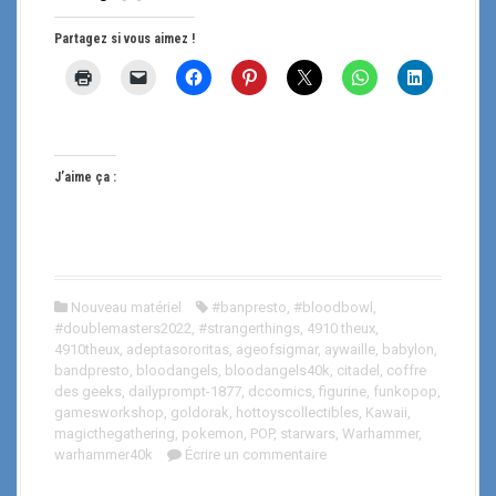
Partagez si vous aimez !
J’aime ça :
Nouveau matériel
#banpresto
,
#bloodbowl
,
#doublemasters2022
,
#strangerthings
,
4910 theux
,
4910theux
,
adeptasororitas
,
ageofsigmar
,
aywaille
,
babylon
,
bandpresto
,
bloodangels
,
bloodangels40k
,
citadel
,
coffre
des geeks
,
dailyprompt-1877
,
dccomics
,
figurine
,
funkopop
,
gamesworkshop
,
goldorak
,
hottoyscollectibles
,
Kawaii
,
magicthegathering
,
pokemon
,
POP
,
starwars
,
Warhammer
,
warhammer40k
Écrire un commentaire