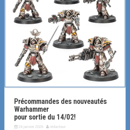
i
p
a
l
Précommandes des nouveautés
Warhammer
pour sortie du 14/02!
26 janvier 2026
rédacteur