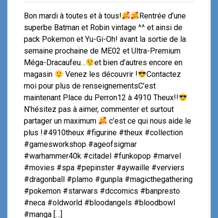
Bon mardi à toutes et à tous!
Rentrée d’une
superbe Batman et Robin vintage ^^ et ainsi de
pack Pokemon et Yu-Gi-Oh! avant la sortie de la
semaine prochaine de ME02 et Ultra-Premium
Méga-Dracaufeu…
et bien d’autres encore en
magasin
Venez les découvrir !
Contactez
moi pour plus de renseignementsC’est
maintenant Place du Perron12 à 4910 Theux!!
N’hésitez pas à aimer, commenter et surtout
partager un maximum
c’est ce qui nous aide le
plus !#4910theux #figurine #theux #collection
#gamesworkshop #ageofsigmar
#warhammer40k #citadel #funkopop #marvel
#movies #spa #pepinster #aywaille #verviers
#dragonball #plamo #gunpla #magicthegathering
#pokemon #starwars #dccomics #banpresto
#neca #oldworld #bloodangels #bloodbowl
#manga […]