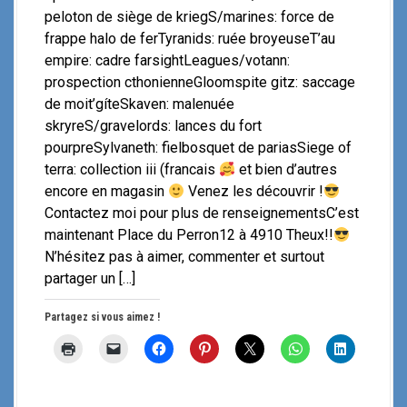
peloton de siège de kriegS/marines: force de
frappe halo de ferTyranids: ruée broyeuseT’au
empire: cadre farsightLeagues/votann:
prospection cthonienneGloomspite gitz: saccage
de moit’gíteSkaven: malenuée
skryreS/gravelords: lances du fort
pourpreSylvaneth: fielbosquet de pariasSiege of
terra: collection iii (francais
et bien d’autres
encore en magasin
Venez les découvrir !
Contactez moi pour plus de renseignementsC’est
maintenant Place du Perron12 à 4910 Theux!!
N’hésitez pas à aimer, commenter et surtout
partager un […]
Partagez si vous aimez !