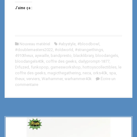
J’aime ça :
Nouveau matériel
#abystyle
,
#bloodbowl
,
#doublemasters2022
,
#oldworld
,
#strangerthings
,
4910theux
,
aywaille
,
bandpresto
,
blacklibrary
,
bloodangels
,
bloodangels40k
,
coffre des geeks
,
dailyprompt-1877
,
Difuzed
,
funkopop
,
gamesworkshop
,
hottoyscollectibles
,
le
coffre des geeks
,
magicthegathering
,
neca
,
orks40k
,
spa
,
theux
,
verviers
,
Warhammer
,
warhammer40k
Écrire un
commentaire