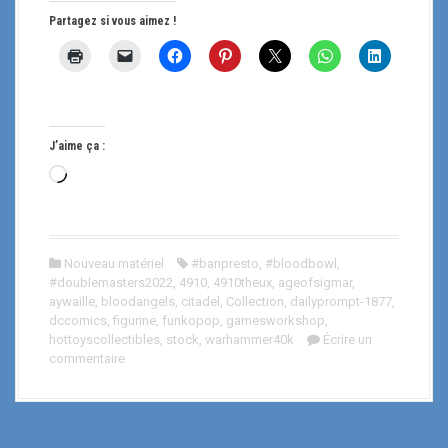
Partagez si vous aimez !
J’aime ça :
C
h
a
r
Nouveau matériel
#banpresto
,
#bloodbowl
,
g
#doublemasters2022
,
4910
,
4910theux
,
ageofsigmar
,
e
aywaille
,
bloodangels
,
citadel
,
Collection
,
dailyprompt-1877
,
m
dccomics
,
figurine
,
funkopop
,
gamesworkshop
,
hottoyscollectibles
,
stock
,
warhammer40k
Écrire un
e
commentaire
n
t
…