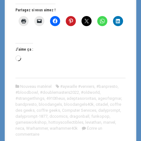
Partagez si vous aimez !
J’aime ça :
C
h
a
r
Nouveau matériel
#aywaille #verviers
,
#banpresto
,
g
#bloodbowl
,
#doublemasters2022
,
#oldworld
,
e
#strangerthings
,
4910theux
,
adeptasororitas
,
ageofsigmar
,
m
bandpresto
,
bloodangels
,
bloodangels40k
,
citadel
,
coffre
des geeks
,
coffre geeks
,
Computer Services
,
dailyprompt
,
e
dailyprompt-1877
,
dccomics
,
dragonball
,
funkopop
,
n
gamesworkshop
,
hottoyscollectibles
,
leviathan
,
marvel
,
t
neca
,
Warhammer
,
warhammer40k
Écrire un
…
commentaire