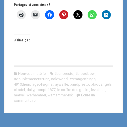
Partagez si vous aimez !
J’aime ça :
Nouveau matériel
#banpresto
,
#bloodbowl
,
#doublemasters2022
,
#oldworld
,
#strangerthings
,
4910theux
,
ageofsigmar
,
aywaille
,
bandpresto
,
bloodangels
,
citadel
,
dailyprompt-1877
,
le coffre des geeks
,
leviathan
,
marvel
,
Warhammer
,
warhammer40k
Écrire un
commentaire