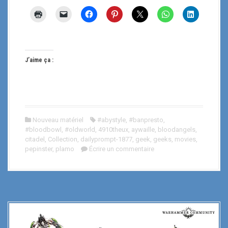
J’aime ça :
Nouveau matériel
#abystyle
,
#banpresto
,
#bloodbowl
,
#oldworld
,
4910theux
,
aywaille
,
bloodangels
,
citadel
,
Collection
,
dailyprompt-1877
,
geek
,
geeks
,
movies
,
pepinster
,
plamo
Écrire un commentaire