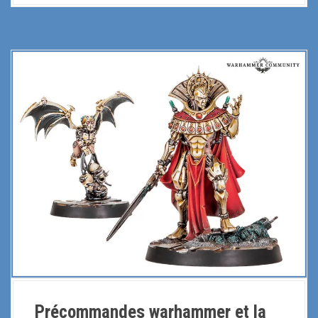
t
…
Précommandes warhammer et la