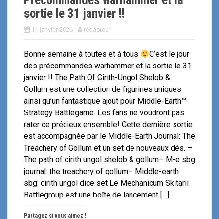
Précommandes warhammer et la
sortie le 31 janvier !!
11 janvier 2026
rédacteur
Bonne semaine à toutes et à tous
C’est le jour
des précommandes warhammer et la sortie le 31
janvier !! The Path Of Cirith-Ungol Shelob &
Gollum est une collection de figurines uniques
ainsi qu’un fantastique ajout pour Middle-Earth™
Strategy Battlegame. Les fans ne voudront pas
rater ce précieux ensemble! Cette dernière sortie
est accompagnée par le Middle-Earth Journal: The
Treachery of Gollum et un set de nouveaux dés. –
The path of cirith ungol shelob & gollum– M-e sbg
journal: the treachery of gollum– Middle-earth
sbg: cirith ungol dice set Le Mechanicum Skitarii
Battlegroup est une boîte de lancement […]
Partagez si vous aimez !