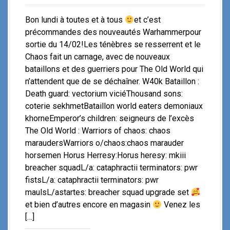
Bon lundi à toutes et à tous
et c’est
précommandes des nouveautés Warhammerpour
sortie du 14/02!Les ténèbres se resserrent et le
Chaos fait un carnage, avec de nouveaux
bataillons et des guerriers pour The Old World qui
n’attendent que de se déchaîner. W40k Bataillon :
Death guard: vectorium viciéThousand sons:
coterie sekhmetBataillon world eaters demoniaux
khorneEmperor’s children: seigneurs de l’excès
The Old World : Warriors of chaos: chaos
maraudersWarriors o/chaos:chaos marauder
horsemen Horus Herresy:Horus heresy: mkiii
breacher squadL/a: cataphractii terminators: pwr
fistsL/a: cataphractii terminators: pwr
maulsL/astartes: breacher squad upgrade set
et bien d’autres encore en magasin
Venez les
[…]