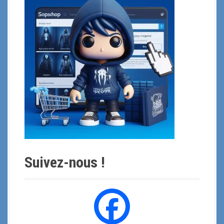
p
o
u
r
:
Suivez-nous !