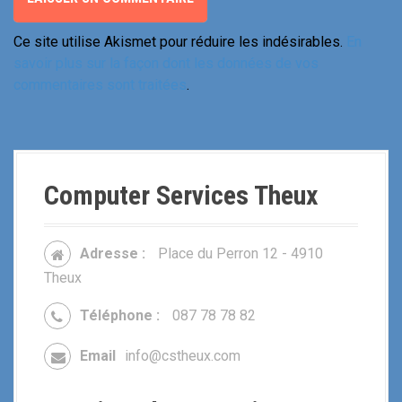
Ce site utilise Akismet pour réduire les indésirables.
En
savoir plus sur la façon dont les données de vos
commentaires sont traitées
.
Computer Services Theux
Adresse :
Place du Perron 12 - 4910
Theux
Téléphone :
087 78 78 82
Email
info@cstheux.com