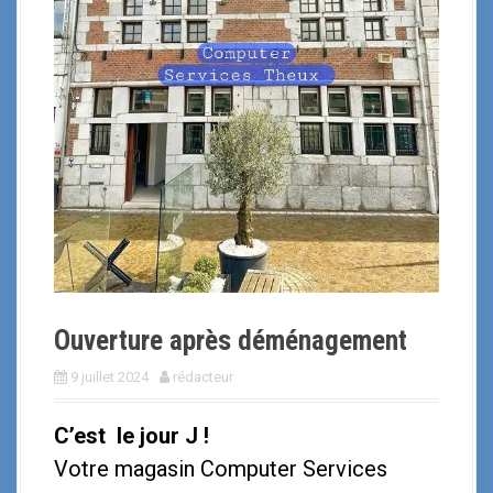
i
p
a
l
Ouverture après déménagement
9 juillet 2024
rédacteur
C’est le jour J !
Votre magasin Computer Services