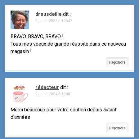
t
dreusdeille
dit :
i
9 juillet 2024 à 10h47
o
BRAVO, BRAVO, BRAVO !
n
Tous mes voeux de grande réussite dans ce nouveau
magasin !
d
Répondre
e
l
rédacteur
dit :
'
9 juillet 2024 à 19h01
a
Merci beaucoup pour votre soutien depuis autant
r
d’années
t
Répondre