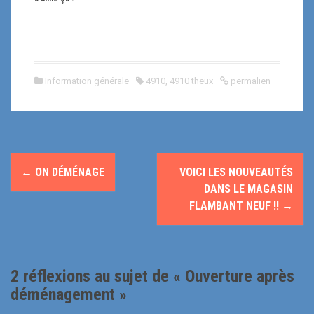
Information générale
4910
,
4910 theux
permalien
N
←
ON DÉMÉNAGE
VOICI LES NOUVEAUTÉS
a
DANS LE MAGASIN
FLAMBANT NEUF !!
→
v
i
g
2 réflexions au sujet de «
Ouverture après
déménagement
»
a