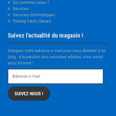
Qui sommes-nous ?
Services
Services informatiques
Trading Cards Games
Suivez l'actualité du magasin !
Indiquez votre adresse e-mail pour vous abonner à ce
blog : à la parution des nouveaux articles, vous serez
ainsi informé !
A
d
r
e
SUIVEZ-NOUS !
s
s
e
e