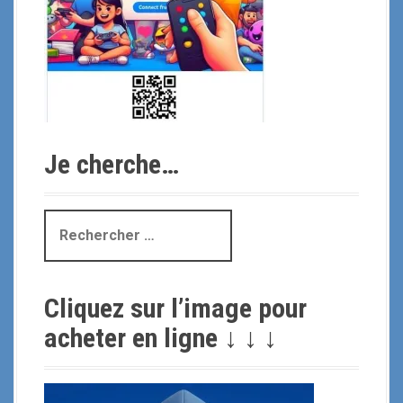
Je cherche…
R
e
c
h
Cliquez sur l’image pour
e
r
acheter en ligne ↓ ↓ ↓
c
h
e