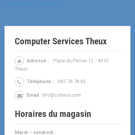
commentaires sont traitées
.
Computer Services Theux
Adresse :
Place du Perron 12 - 4910
Theux
Téléphone :
087 78 78 82
Email
info@cstheux.com
Horaires du magasin
Mardi – vendredi :