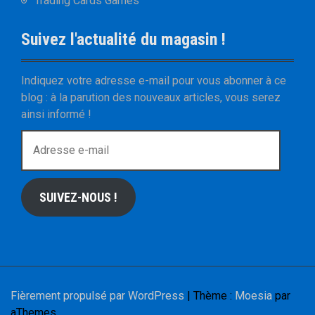
Trading Cards Games
Suivez l'actualité du magasin !
Indiquez votre adresse e-mail pour vous abonner à ce
blog : à la parution des nouveaux articles, vous serez
ainsi informé !
A
d
r
e
SUIVEZ-NOUS !
s
s
e
e
-
m
Fièrement propulsé par WordPress
|
Thème :
Moesia
par
a
aThemes