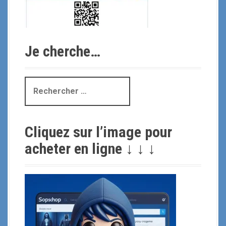
Je cherche…
R
e
c
h
Cliquez sur l’image pour
e
r
acheter en ligne ↓ ↓ ↓
c
h
e
p
o
u