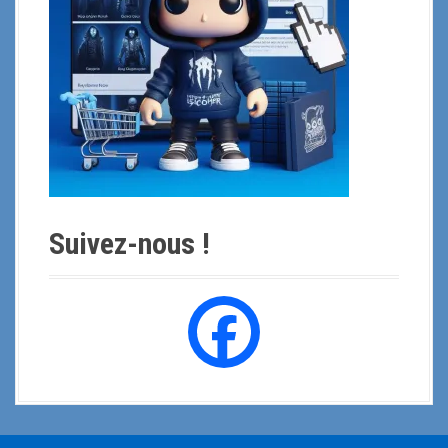
r
:
Suivez-nous !