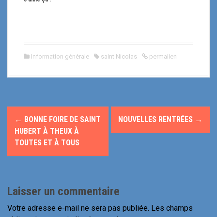
Information générale
saint Nicolas
permalien
N
←
BONNE FOIRE DE SAINT
NOUVELLES RENTRÉES
→
a
HUBERT À THEUX À
TOUTES ET À TOUS
v
i
g
Laisser un commentaire
a
Votre adresse e-mail ne sera pas publiée.
Les champs