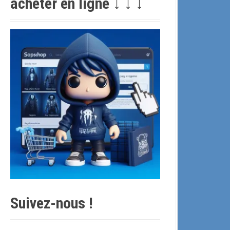
acheter en ligne ↓ ↓ ↓
c
h
e
p
o
u
r
:
Suivez-nous !