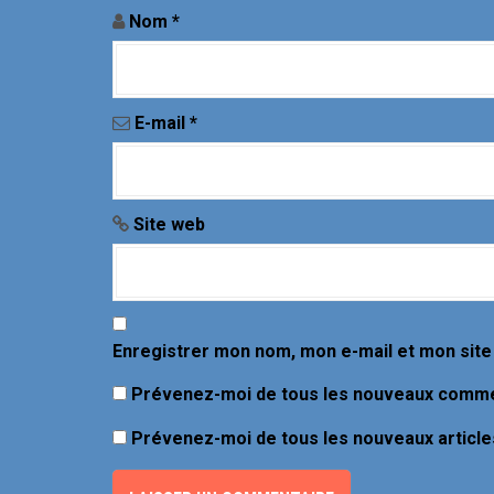
l
Nom
*
'
a
E-mail
*
r
t
i
Site web
c
l
e
Enregistrer mon nom, mon e-mail et mon site
Prévenez-moi de tous les nouveaux commen
Prévenez-moi de tous les nouveaux articles