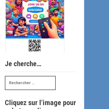
Je cherche…
R
e
c
h
Cliquez sur l’image pour
e
r