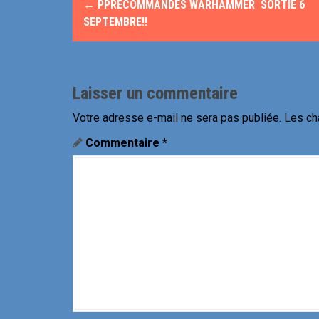
←
PPRÉCOMMANDES WARHAMMER SORTIE 6
a
SEPTEMBRE!!
v
i
Laisser un commentaire
g
Votre adresse e-mail ne sera pas publiée.
Les ch
a
Commentaire
*
t
i
o
n
d
e