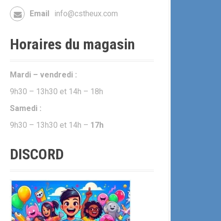
Email
info@cstheux.com
Horaires du magasin
Mardi – vendredi :
9h30 – 13h30 et 14h – 18h
Samedi :
9h30 – 13h30 et 14h –
17h
DISCORD