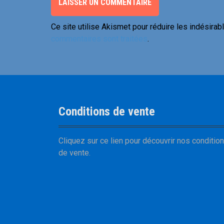
Ce site utilise Akismet pour réduire les indésirab
commentaires sont traitées
.
Conditions de vente
Cliquez sur
ce lien
pour découvrir nos
conditio
de vente
.