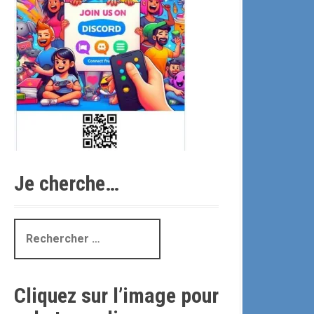
Je cherche…
R
e
c
h
Cliquez sur l’image pour
e
r