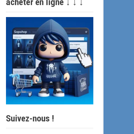
acheter en ligne ↓ ↓ ↓
c
h
e
p
o
u
r
:
Suivez-nous !