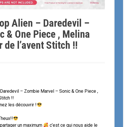
op Alien – Daredevil –
c & One Piece , Melina
 de l’avent Stitch !!
Daredevil – Zombie Marvel – Sonic & One Piece ,
titch !!
ez les découvrir !
Theux!!
t partager un maximum
c’est ce qui nous aide le