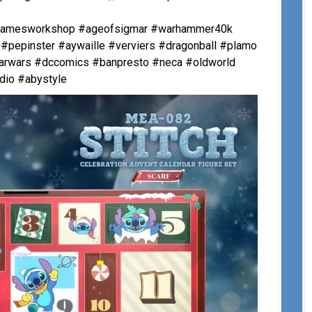
 #gamesworkshop #ageofsigmar #warhammer40k
#pepinster #aywaille #verviers #dragonball #plamo
arwars #dccomics #banpresto #neca #oldworld
dio #abystyle