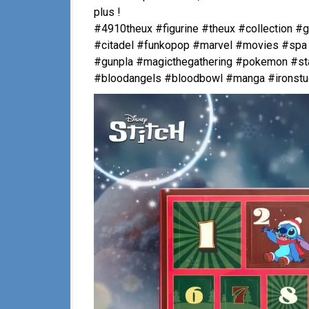
plus !
#4910theux #figurine #theux #collection
#citadel #funkopop #marvel #movies #spa 
#gunpla #magicthegathering #pokemon #st
#bloodangels #bloodbowl #manga #ironstu