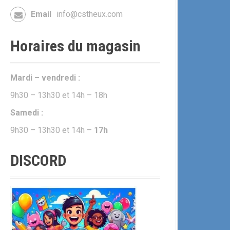
Email
info@cstheux.com
Horaires du magasin
Mardi – vendredi :
9h30 – 13h30 et 14h – 18h
Samedi :
9h30 – 13h30 et 14h –
17h
DISCORD