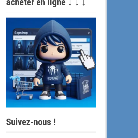
acheter en ligne ↓ ↓ ↓
c
h
e
p
o
u
r
:
Suivez-nous !