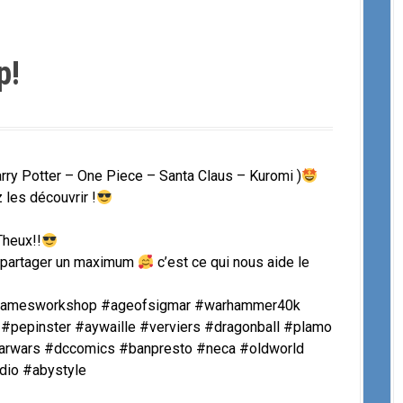
p!
ry Potter – One Piece – Santa Claus – Kuromi )
les découvrir !
Theux!!
t partager un maximum
c’est ce qui nous aide le
 #gamesworkshop #ageofsigmar #warhammer40k
#pepinster #aywaille #verviers #dragonball #plamo
arwars #dccomics #banpresto #neca #oldworld
dio #abystyle