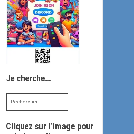
Je cherche…
R
e
c
h
Cliquez sur l’image pour
e
r