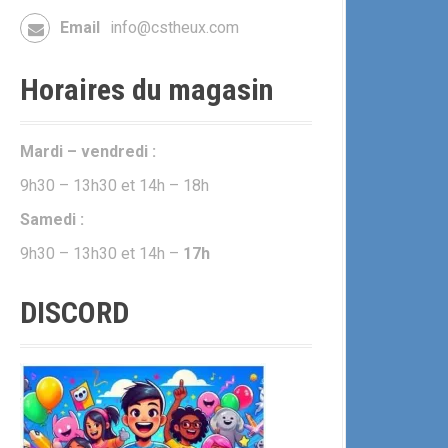
Email
info@cstheux.com
Horaires du magasin
Mardi – vendredi :
9h30 – 13h30 et 14h – 18h
Samedi :
9h30 – 13h30 et 14h –
17h
DISCORD