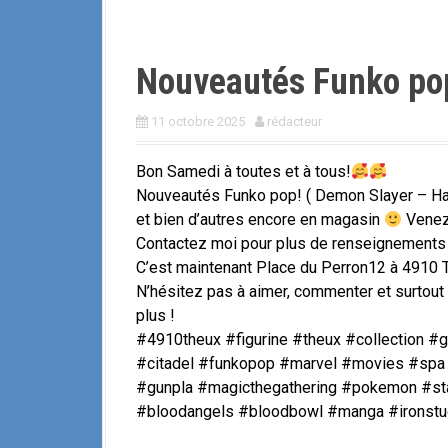
Nouveautés Funko po
11 octobre 2025
rédacteur
Bon Samedi à toutes et à tous!
Nouveautés Funko pop! ( Demon Slayer – Har
et bien d’autres encore en magasin
Venez 
Contactez moi pour plus de renseignements
C’est maintenant Place du Perron12 à 4910 
N’hésitez pas à aimer, commenter et surtou
plus !
#4910theux #figurine #theux #collection
#citadel #funkopop #marvel #movies #spa 
#gunpla #magicthegathering #pokemon #st
#bloodangels #bloodbowl #manga #ironstu