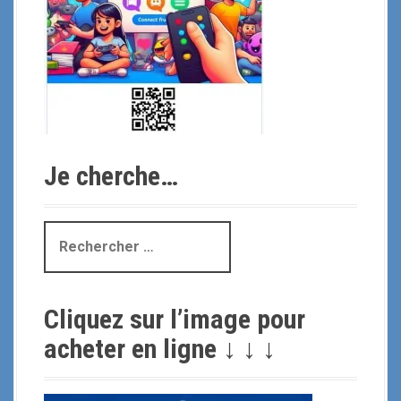
Je cherche…
R
e
c
h
Cliquez sur l’image pour
e
r
acheter en ligne ↓ ↓ ↓
c
h