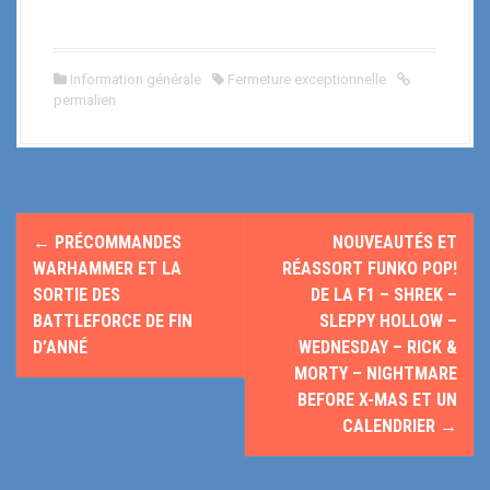
Information générale
Fermeture exceptionnelle
permalien
N
←
PRÉCOMMANDES
NOUVEAUTÉS ET
a
WARHAMMER ET LA
RÉASSORT FUNKO POP!
SORTIE DES
DE LA F1 – SHREK –
v
BATTLEFORCE DE FIN
SLEPPY HOLLOW –
D’ANNÉ
WEDNESDAY – RICK &
i
MORTY – NIGHTMARE
g
BEFORE X-MAS ET UN
CALENDRIER
→
a
t