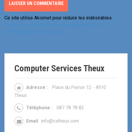
Ce site utilise Akismet pour réduire les indésirables.
En
savoir plus sur la façon dont les données de vos
commentaires sont traitées
.
Computer Services Theux
Adresse :
Place du Perron 12 - 4910
Theux
Téléphone :
087 78 78 82
Email
info@cstheux.com