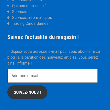
Qui sommes-nous ?
Services
Services informatiques
Trading Cards Games
Suivez l'actualité du magasin !
Indiquez votre adresse e-mail pour vous abonner à ce
blog : à la parution des nouveaux articles, vous serez
ainsi informé !
A
d
r
e
SUIVEZ-NOUS !
s
s
e