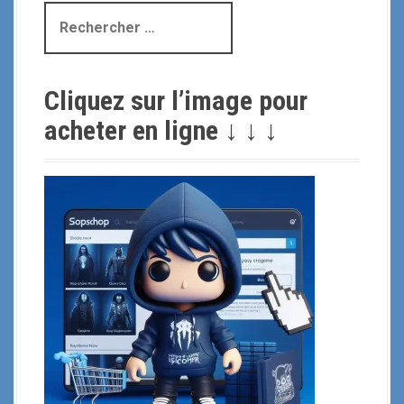
R
e
c
h
Cliquez sur l’image pour
e
r
acheter en ligne ↓ ↓ ↓
c
h
e
p
o
u
r
: