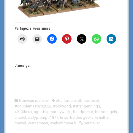
Partagez si vous aimez !
J’aime ça :
Nouveau matériel
#banpresto
,
#bloodbowl
,
#doublemasters2022
,
#oldworld
,
#strangerthings
,
4910theux
,
ageofsigmar
,
aywaille
,
bandpresto
,
bloodangels
,
citadel
,
dailyprompt-1877
,
le coffre des geeks
,
leviathan
,
marvel
,
Warhammer
,
warhammer40k
permalien