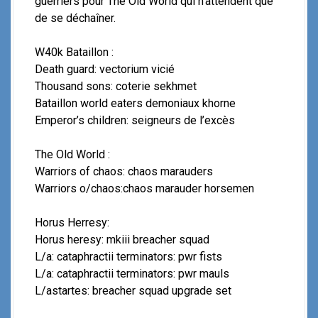
guerriers pour The Old World qui n’attendent que
de se déchaîner.
W40k Bataillon :
Death guard: vectorium vicié
Thousand sons: coterie sekhmet
Bataillon world eaters demoniaux khorne
Emperor’s children: seigneurs de l’excès
The Old World :
Warriors of chaos: chaos marauders
Warriors o/chaos:chaos marauder horsemen
Horus Herresy:
Horus heresy: mkiii breacher squad
L/a: cataphractii terminators: pwr fists
L/a: cataphractii terminators: pwr mauls
L/astartes: breacher squad upgrade set