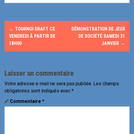
N
←
TOURNOI DRAFT CE
DÉMONSTRATION DE JEUX
a
VENDREDI À PARTIR DE
DE SOCIÉTÉ SAMEDI 31
18H00
JANVIER
→
v
i
g
Laisser un commentaire
a
Votre adresse e-mail ne sera pas publiée.
Les champs
obligatoires sont indiqués avec
*
t
Commentaire
*
i
o
n