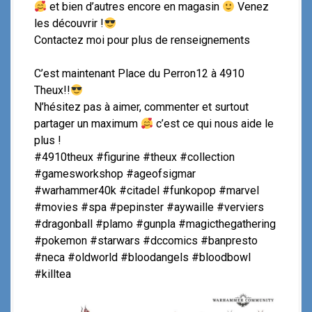
et bien d’autres encore en magasin
Venez
les découvrir !
Contactez moi pour plus de renseignements
C’est maintenant Place du Perron12 à 4910
Theux!!
N’hésitez pas à aimer, commenter et surtout
partager un maximum
c’est ce qui nous aide le
plus !
#4910theux #figurine #theux #collection
#gamesworkshop #ageofsigmar
#warhammer40k #citadel #funkopop #marvel
#movies #spa #pepinster #aywaille #verviers
#dragonball #plamo #gunpla #magicthegathering
#pokemon #starwars #dccomics #banpresto
#neca #oldworld #bloodangels #bloodbowl
#killtea