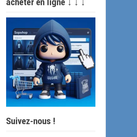
acheter en ligne ↓ ↓ ↓
c
h
e
p
o
u
r
:
Suivez-nous !