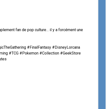
mplement fan de pop culture… il y a forcément une
cTheGathering #FinalFantasy #DisneyLorcana
ing #TCG #Pokemon #Collection #GeekStore
utes