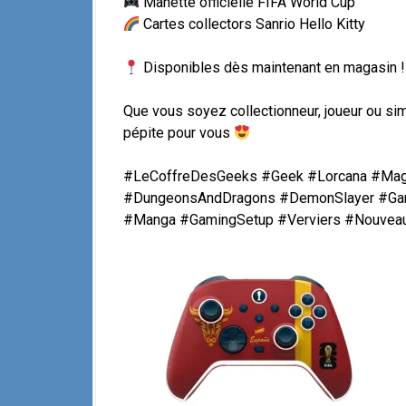
Manette officielle FIFA World Cup
Cartes collectors Sanrio Hello Kitty
Disponibles dès maintenant en magasin !
Que vous soyez collectionneur, joueur ou si
pépite pour vous
#LeCoffreDesGeeks #Geek #Lorcana #Magi
#DungeonsAndDragons #DemonSlayer #Gam
#Manga #GamingSetup #Verviers #Nouvea