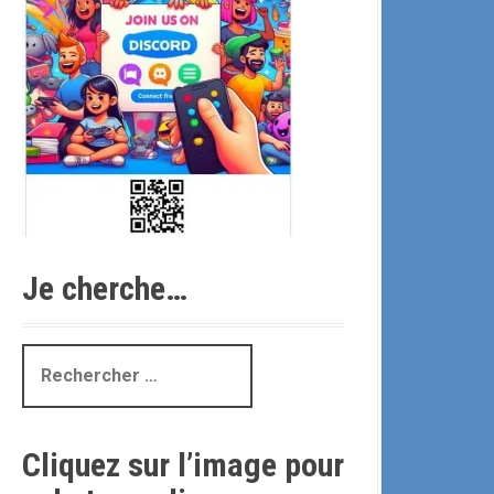
Je cherche…
R
e
c
h
Cliquez sur l’image pour
e
r