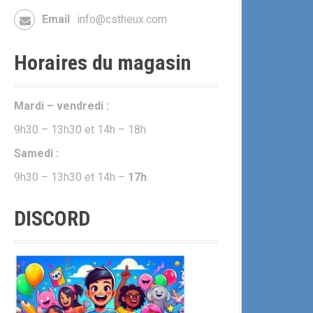
Email
info@cstheux.com
Horaires du magasin
Mardi – vendredi :
9h30 – 13h30 et 14h – 18h
Samedi :
9h30 – 13h30 et 14h –
17h
DISCORD