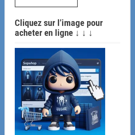
e
c
h
Cliquez sur l’image pour
e
r
acheter en ligne ↓ ↓ ↓
c
h
e
p
o
u
r
: