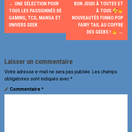
N
←
UNE SÉLECTION POUR
BON JEUDI À TOUTES ET
a
TOUS LES PASSIONNÉS DE
À TOUS
GAMING, TCG, MANGA ET
NOUVEAUTÉS FUNKO POP
v
UNIVERS GEEK
FAIRY TAIL AU COFFRE
DES GEEKS !
→
i
g
a
Laisser un commentaire
t
Votre adresse e-mail ne sera pas publiée.
Les champs
i
obligatoires sont indiqués avec
*
Commentaire
*
o
n
d
e