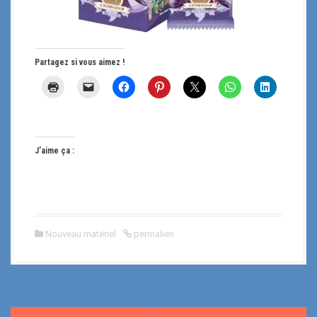
Partagez si vous aimez !
J’aime ça :
Nouveau matériel
permalien