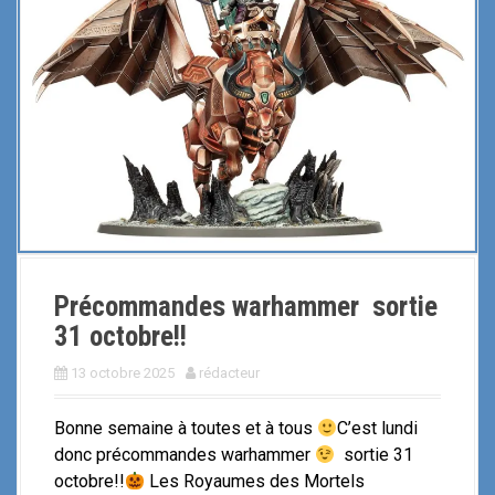
i
p
a
l
Précommandes warhammer sortie
31 octobre!!
13 octobre 2025
rédacteur
Bonne semaine à toutes et à tous
C’est lundi
donc précommandes warhammer
sortie 31
octobre!!
Les Royaumes des Mortels