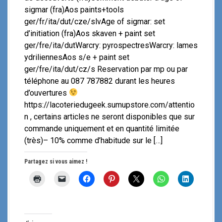
sigmar (fra)Aos paints+tools
ger/fr/ita/dut/cze/slvAge of sigmar: set
d’initiation (fra)Aos skaven + paint set
ger/fre/ita/dutWarcry: pyrospectresWarcry: lames
ydriliennesAos s/e + paint set
ger/fre/ita/dut/cz/s Reservation par mp ou par
téléphone au 087 787882 durant les heures
d’ouvertures
https://lacoteriedugeek.sumupstore.com/attentio
n , certains articles ne seront disponibles que sur
commande uniquement et en quantité limitée
(très)– 10% comme d’habitude sur le […]
Partagez si vous aimez !