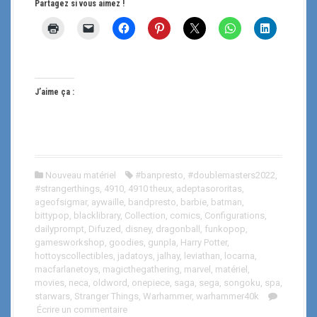
Partagez si vous aimez !
J’aime ça :
Nouveau matériel
#banpresto
,
#doublemasters2022
,
#strangerthings
,
4910
,
4910 theux
,
adeptasororitas
,
ageofsigmar
,
aywaille
,
bandpresto
,
barbie
,
batman
,
bittypop
,
blacklibrary
,
Collection
,
comics
,
Configurations
,
dailyprompt
,
Difuzed
,
disney
,
dragonball
,
funkopop
,
gamesworkshop
,
goodies
,
gunpla
,
Harry Potter
,
hottoyscollectibles
,
jadatoys
,
jalhay
,
leviathan
,
locarna
,
macfarlanetoys
,
magicthegathering
,
marvel
,
matériel
,
movies
,
neca
,
oldword
,
onepiece
,
saga
,
sega
,
songoku
,
spa
,
starwars
,
Stranger Things
,
Warhammer
,
warhammer40k
Écrire un commentaire