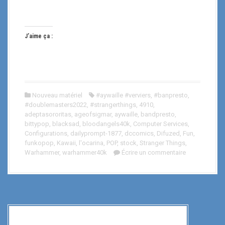
J’aime ça :
Nouveau matériel
#aywaille #verviers
,
#banpresto
,
#doublemasters2022
,
#strangerthings
,
4910
,
adeptasororitas
,
ageofsigmar
,
aywaille
,
bandpresto
,
bittypop
,
blacksad
,
bloodangels40k
,
Computer Services
,
Configurations
,
dailyprompt-1877
,
dccomics
,
Difuzed
,
Fun
,
funkopop
,
Kawaii
,
l'ocarina
,
POP
,
stock
,
Stranger Things
,
Warhammer
,
warhammer40k
Écrire un commentaire