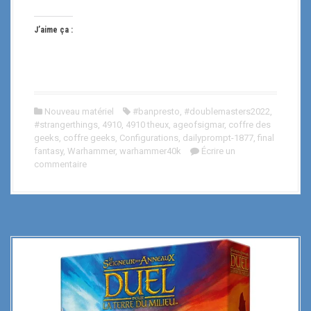
J’aime ça :
Nouveau matériel
#banpresto
,
#doublemasters2022
,
#strangerthings
,
4910
,
4910 theux
,
ageofsigmar
,
coffre des
geeks
,
coffre geeks
,
Configurations
,
dailyprompt-1877
,
final
fantasy
,
Warhammer
,
warhammer40k
Écrire un
commentaire