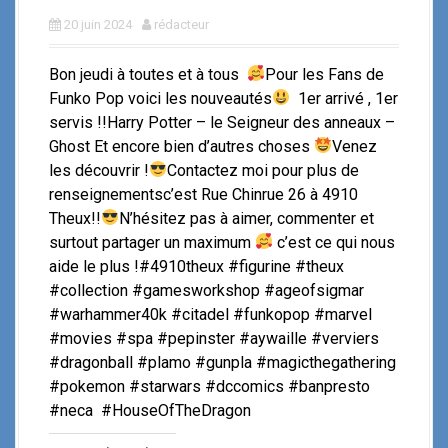
20 juin 2024
rédacteur
Bon jeudi à toutes et à tous
Pour les Fans de
Funko Pop voici les nouveautés
1er arrivé , 1er
servis !!Harry Potter – le Seigneur des anneaux –
Ghost Et encore bien d’autres choses
Venez
les découvrir !
Contactez moi pour plus de
renseignementsc’est Rue Chinrue 26 à 4910
Theux!!
N’hésitez pas à aimer, commenter et
surtout partager un maximum
c’est ce qui nous
aide le plus !#4910theux #figurine #theux
#collection #gamesworkshop #ageofsigmar
#warhammer40k #citadel #funkopop #marvel
#movies #spa #pepinster #aywaille #verviers
#dragonball #plamo #gunpla #magicthegathering
#pokemon #starwars #dccomics #banpresto
#neca #HouseOfTheDragon