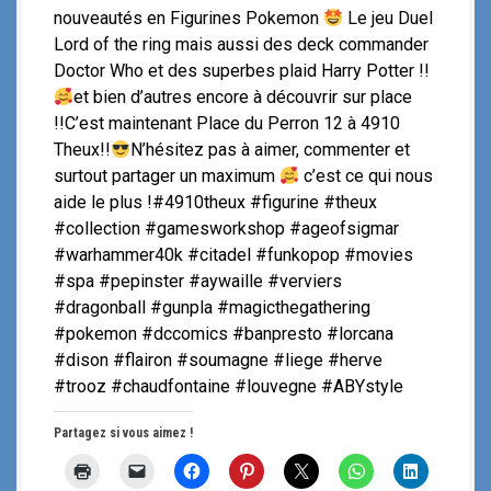
nouveautés en Figurines Pokemon
Le jeu Duel
Lord of the ring mais aussi des deck commander
Doctor Who et des superbes plaid Harry Potter !!
et bien d’autres encore à découvrir sur place
!!C’est maintenant Place du Perron 12 à 4910
Theux!!
N’hésitez pas à aimer, commenter et
surtout partager un maximum
c’est ce qui nous
aide le plus !#4910theux #figurine #theux
#collection #gamesworkshop #ageofsigmar
#warhammer40k #citadel #funkopop #movies
#spa #pepinster #aywaille #verviers
#dragonball #gunpla #magicthegathering
#pokemon #dccomics #banpresto #lorcana
#dison #flairon #soumagne #liege #herve
#trooz #chaudfontaine #louvegne #ABYstyle
Partagez si vous aimez !