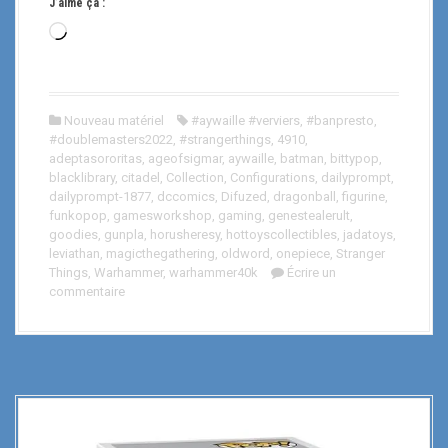
J’aime ça :
C
h
a
r
Nouveau matériel
#aywaille #verviers
,
#banpresto
,
g
#doublemasters2022
,
#strangerthings
,
4910
,
e
adeptasororitas
,
ageofsigmar
,
aywaille
,
batman
,
bittypop
,
m
blacklibrary
,
citadel
,
Collection
,
Configurations
,
dailyprompt
,
dailyprompt-1877
,
dccomics
,
Difuzed
,
dragonball
,
figurine
,
e
funkopop
,
gamesworkshop
,
gaming
,
genestealerult
,
n
goodies
,
gunpla
,
horusheresy
,
hottoyscollectibles
,
jadatoys
,
t
leviathan
,
magicthegathering
,
oldword
,
onepiece
,
Stranger
…
Things
,
Warhammer
,
warhammer40k
Écrire un
commentaire