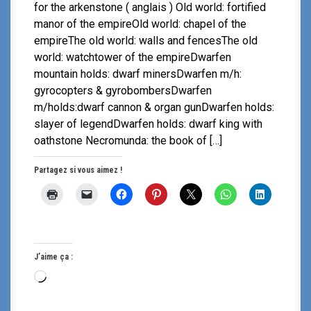
for the arkenstone ( anglais ) Old world: fortified
manor of the empireOld world: chapel of the
empireThe old world: walls and fencesThe old
world: watchtower of the empireDwarfen
mountain holds: dwarf minersDwarfen m/h:
gyrocopters & gyrobombersDwarfen
m/holds:dwarf cannon & organ gunDwarfen holds:
slayer of legendDwarfen holds: dwarf king with
oathstone Necromunda: the book of […]
Partagez si vous aimez !
J’aime ça :
C
h
a