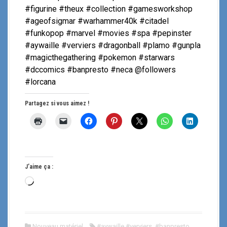
#figurine #theux #collection #gamesworkshop
#ageofsigmar #warhammer40k #citadel
#funkopop #marvel #movies #spa #pepinster
#aywaille #verviers #dragonball #plamo #gunpla
#magicthegathering #pokemon #starwars
#dccomics #banpresto #neca @followers
#lorcana
Partagez si vous aimez !
J’aime ça :
C
h
a
r
Nouveau matériel
#aywaille #verviers
,
#banpresto
,