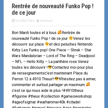
Rentrée de nouveauté Funko Pop !
de ce jour
23 juillet 2024
rédacteur
Bon Mardi toutes et à tous
Rentrée de
nouveauté Funko Pop ! de ce jour
Venez les
découvrir sur place
et des peluches Nintendo
Kirby Les Funko pop! One Piece – Shrek – Star
Wars Mandalorian – Lord of The Ring – Deadpool
– NFL – Hello Kitty – La panthère rose Venez
toutes les découvrir !
Contactez moi pour plus
de renseignementsc’est maintenant Place du
Perron 12 à 4910 Theux!!
N’hésitez pas à aimer,
commenter et surtout partager un maximum
c’est ce qui nous aide le plus !#4910theux
#figurine #theux #collection #gamesworkshop
#ageofsigmar #warhammer40k #citadel
#funkopop #marvel #movies #spa #pepinster