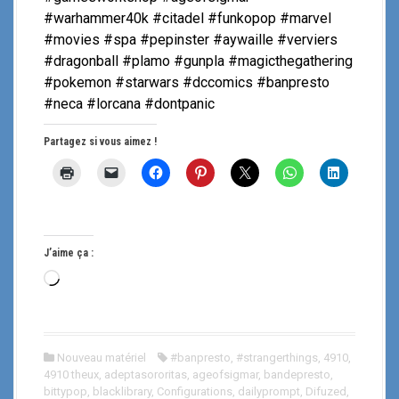
#warhammer40k #citadel #funkopop #marvel
#movies #spa #pepinster #aywaille #verviers
#dragonball #plamo #gunpla #magicthegathering
#pokemon #starwars #dccomics #banpresto
#neca #lorcana #dontpanic
Partagez si vous aimez !
J’aime ça :
C
h
a
r
Nouveau matériel
#banpresto
,
#strangerthings
,
4910
,
g
4910 theux
,
adeptasororitas
,
ageofsigmar
,
bandepresto
,
e
bittypop
,
blacklibrary
,
Configurations
,
dailyprompt
,
Difuzed
,