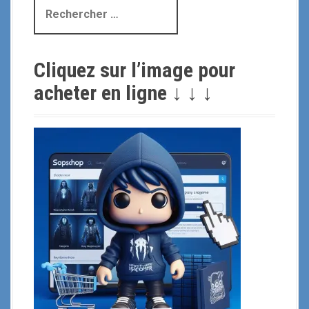
R
e
c
h
Cliquez sur l’image pour
e
r
acheter en ligne ↓ ↓ ↓
c
h
e
p
o
u
r
: