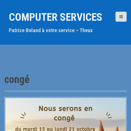
A
l
COMPUTER SERVICES
l
e
Patrice Boland à votre service – Theux
r
a
u
c
o
n
t
congé
e
n
u
p
r
i
n
c