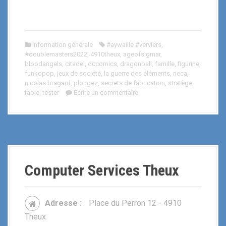
Information générale
#aywaille #verviers
,
#doublemasters2022
,
4910theux
,
ageofsigmar
,
bloodangels
,
citadel
,
dccomics
,
dragonball
,
famille
,
figurine
,
funkopop
,
jeux de société
,
la guerre des éléments
,
neca
,
nicolas bragard
,
plongez
,
secrets de fabrication
,
stratège
,
table
,
tester
Écrire un commentaire
Computer Services Theux
Adresse :
Place du Perron 12 - 4910
Theux