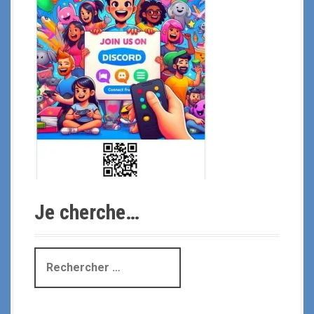
Je cherche…
R
e
c
h