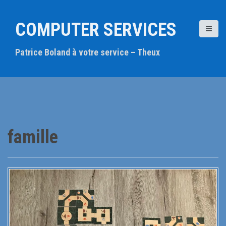
A
l
COMPUTER SERVICES
l
e
Patrice Boland à votre service – Theux
r
a
u
c
o
n
t
famille
e
n
u
p
r
i
n
c