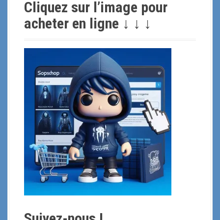
Cliquez sur l’image pour
e
r
acheter en ligne ↓ ↓ ↓
c
h
e
p
o
u
r
:
Suivez-nous !