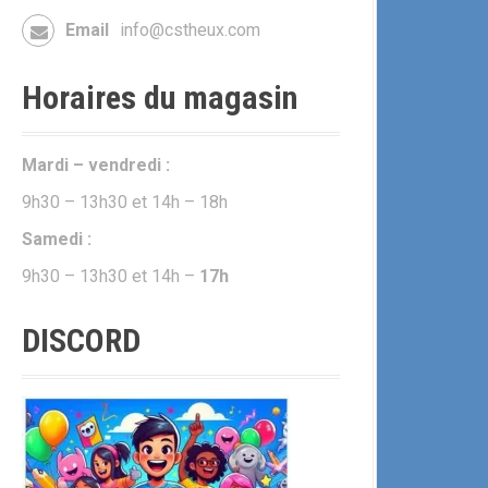
Email
info@cstheux.com
Horaires du magasin
Mardi – vendredi :
9h30 – 13h30 et 14h – 18h
Samedi :
9h30 – 13h30 et 14h –
17h
DISCORD