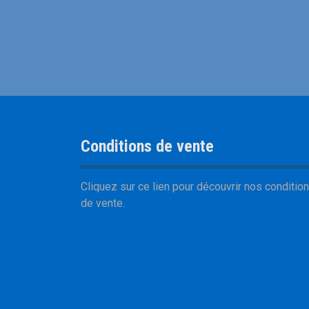
Conditions de vente
Cliquez sur
ce lien
pour découvrir nos
conditio
de vente
.