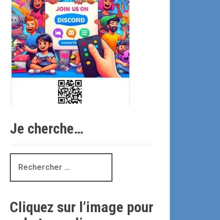
Je cherche…
R
e
c
h
Cliquez sur l’image pour
e
r