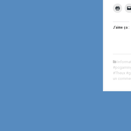
J’aime ça :
Informa
#pcgaming
#Theux #ge
un commen