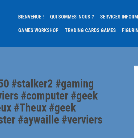
BIENVENUE !
QUI SOMMES-NOUS ?
SERVICES INFOR
GAMES WORKSHOP
TRADING CARDS GAMES
FIGURI
50 #stalker2 #gaming
viers #computer #geek
ux #Theux #geek
ster #aywaille #verviers