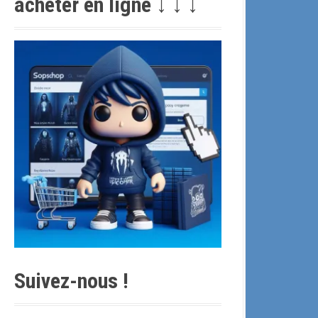
acheter en ligne ↓ ↓ ↓
c
h
e
p
o
u
r
:
Suivez-nous !