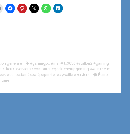
tion générale
#gamingpc #msi #rtx3050 #stalker2 #gaming
 #theux #verviers #computer #geek #setupgaming #4910theux
ek #collection #spa #pepinster #aywaille #verviers
Écrire
taire