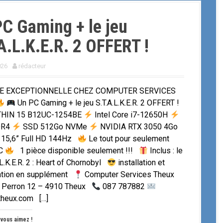
C Gaming + le jeu
A.L.K.E.R. 2 OFFERT !
026
rédacteur
E EXCEPTIONNELLE CHEZ COMPUTER SERVICES
Un PC Gaming + le jeu S.T.A.L.K.E.R. 2 OFFERT !
THIN 15 B12UC-1254BE
Intel Core i7-12650H
DR4
SSD 512Go NVMe
NVIDIA RTX 3050 4Go
 15,6” Full HD 144Hz
Le tout pour seulement
TC
1 pièce disponible seulement !!!
Inclus : le
.L.K.E.R. 2 : Heart of Chornobyl
installation et
ration en supplément
Computer Services Theux
u Perron 12 – 4910 Theux
087 787882
theux.com […]
 vous aimez !