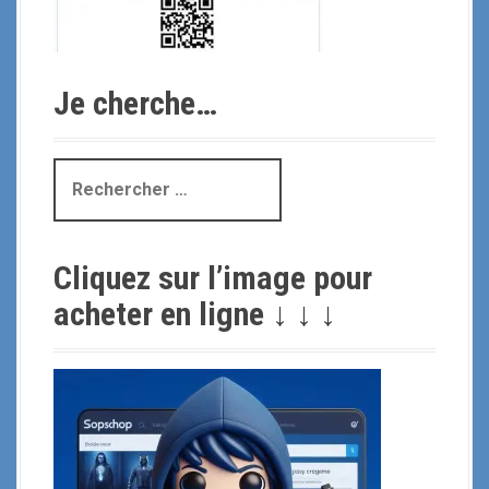
Je cherche…
R
e
c
h
Cliquez sur l’image pour
e
r
acheter en ligne ↓ ↓ ↓
c
h
e
p
o
u
r