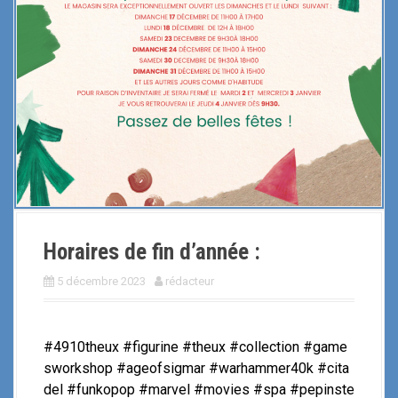
i
p
a
l
Horaires de fin d’année :
5 décembre 2023
rédacteur
#4910theux #figurine #theux #collection #game
sworkshop #ageofsigmar #warhammer40k #cita
del #funkopop #marvel #movies #spa #pepinste