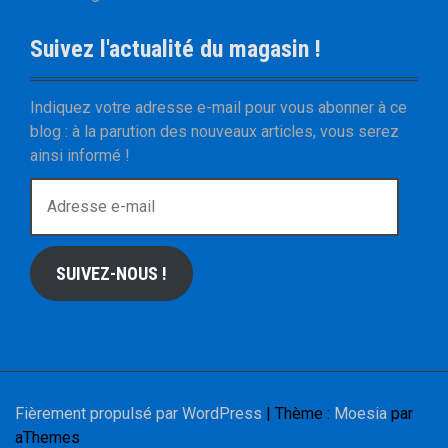
Suivez l'actualité du magasin !
Indiquez votre adresse e-mail pour vous abonner à ce
blog : à la parution des nouveaux articles, vous serez
ainsi informé !
A
d
r
e
SUIVEZ-NOUS !
s
s
e
e
-
m
Fièrement propulsé par WordPress
|
Thème :
Moesia
par
a
aThemes