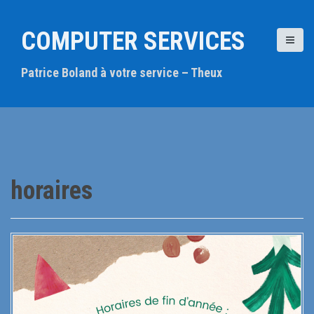
A
l
COMPUTER SERVICES
l
e
Patrice Boland à votre service – Theux
r
a
u
c
o
n
t
horaires
e
n
u
p
r
i
n
c