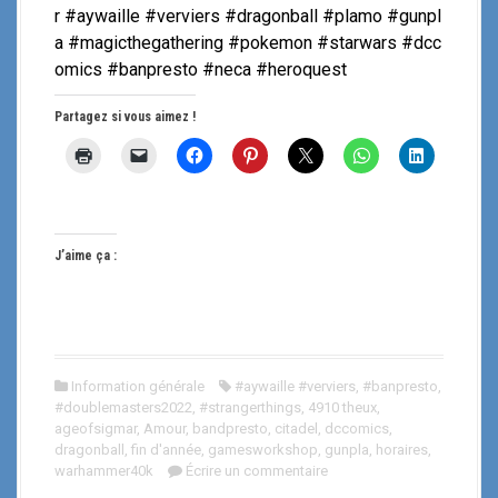
r #aywaille #verviers #dragonball #plamo #gunpl
a #magicthegathering #pokemon #starwars #dcc
omics #banpresto #neca #heroquest
Partagez si vous aimez !
J’aime ça :
Information générale
#aywaille #verviers
,
#banpresto
,
#doublemasters2022
,
#strangerthings
,
4910 theux
,
ageofsigmar
,
Amour
,
bandpresto
,
citadel
,
dccomics
,
dragonball
,
fin d'année
,
gamesworkshop
,
gunpla
,
horaires
,
warhammer40k
Écrire un commentaire