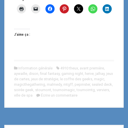
J’aime ça :
Information générale
4910 theux
,
avant première
,
aywaille
,
dison
,
final fantasy
,
gaming night
,
herve
,
jalhay
,
jeux
de cartes
,
jeux de stratégie
,
le coffre des geeks
,
magic
,
magicthegathering
,
malmedy
,
mtgff
,
pepinster
,
sealed deck
,
soirée geek
,
stoumont
,
tournoimagic
,
tournoimtg
,
verviers
,
ville de spa
Écrire un commentaire