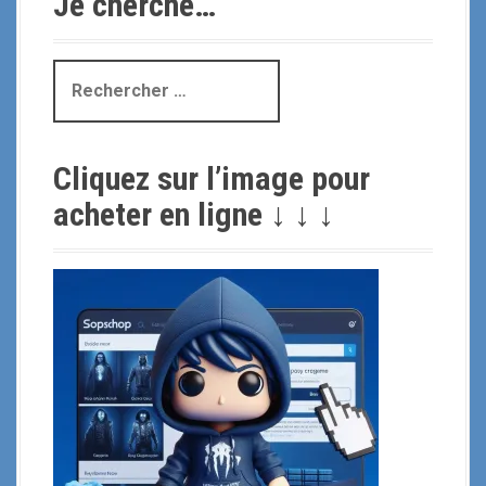
Je cherche…
R
e
c
h
Cliquez sur l’image pour
e
r
acheter en ligne ↓ ↓ ↓
c
h
e
p
o
u
r
: