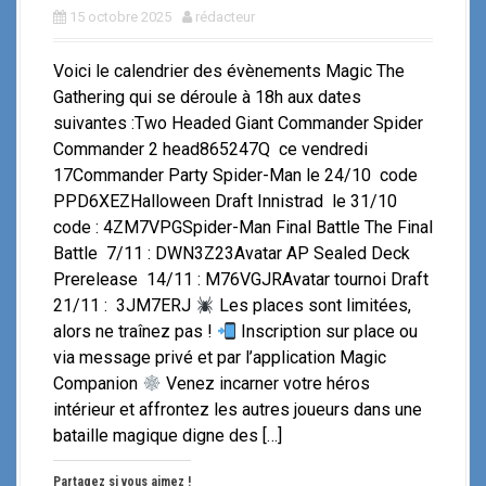
15 octobre 2025
rédacteur
Voici le calendrier des évènements Magic The
Gathering qui se déroule à 18h aux dates
suivantes :Two Headed Giant Commander Spider
Commander 2 head865247Q ce vendredi
17Commander Party Spider-Man le 24/10 code
PPD6XEZHalloween Draft Innistrad le 31/10
code : 4ZM7VPGSpider-Man Final Battle The Final
Battle 7/11 : DWN3Z23Avatar AP Sealed Deck
Prerelease 14/11 : M76VGJRAvatar tournoi Draft
21/11 : 3JM7ERJ
Les places sont limitées,
alors ne traînez pas !
Inscription sur place ou
via message privé et par l’application Magic
Companion
Venez incarner votre héros
intérieur et affrontez les autres joueurs dans une
bataille magique digne des […]
Partagez si vous aimez !