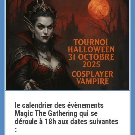
i
p
a
l
le calendrier des évènements
Magic The Gathering qui se
déroule à 18h aux dates suivantes
: