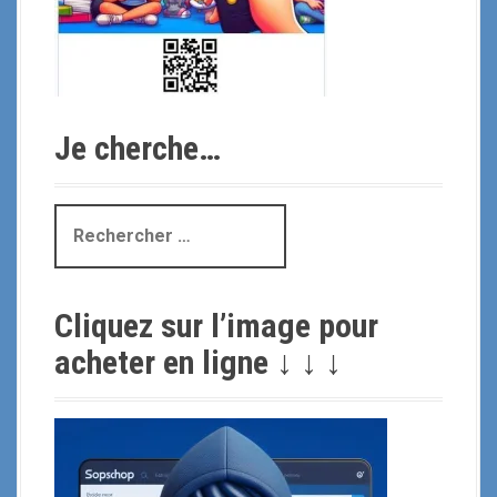
Je cherche…
R
e
c
h
Cliquez sur l’image pour
e
r
acheter en ligne ↓ ↓ ↓
c
h
e
p
o