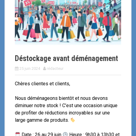
i
p
a
l
Déstockage avant déménagement
25 juin 2024
rédacteur
Chères clientes et clients,
Nous déménageons bientôt et nous devons
diminuer notre stock ! C’est une occasion unique
de profiter de réductions incroyables sur une
large gamme de produits.
Date : 26 au 29 juin
Heure : 9h30 à 13h30 et