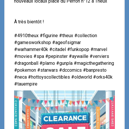
nouveaux locaux place du Perron n°12 à Theux
À très bientôt !
#4910theux #figurine #theux #collection
#gamesworkshop #ageofsigmar
#warhammer40k #citadel #funkopop #marvel
#movies #spa #pepinster #aywaille #verviers
#dragonball #plamo #gunpla #magicthegathering
#pokemon #starwars #dccomics #banpresto
#neca #hottoyscollectibles #oldworld #orks40k
#tauempire