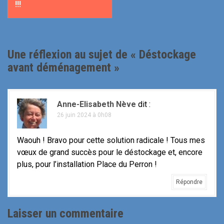
!!!
i
g
a
Une réflexion au sujet de «
Déstockage
t
avant déménagement
»
i
o
Anne-Elisabeth Nève
dit :
26 juin 2024 à 0h08
n
Waouh ! Bravo pour cette solution radicale ! Tous mes
d
vœux de grand succès pour le déstockage et, encore
e
plus, pour l’installation Place du Perron !
l
Répondre
'
Laisser un commentaire