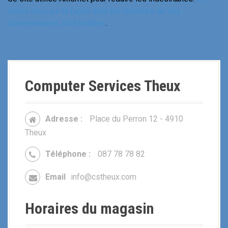
savoir plus sur la façon dont les données de vos
commentaires sont traitées
.
Computer Services Theux
Adresse :
Place du Perron 12 - 4910
Theux
Téléphone :
087 78 78 82
Email
info@cstheux.com
Horaires du magasin