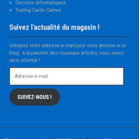
Services informatiques
Trading Cards Games
Suivez l'actualité du magasin !
Indiquez votre adresse e-mail pour vous abonner à ce
blog : à la parution des nouveaux articles, vous serez
ainsi informé !
A
d
r
e
SUIVEZ-NOUS !
s
s
e
e
-
m