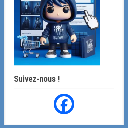
u
r
:
Suivez-nous !