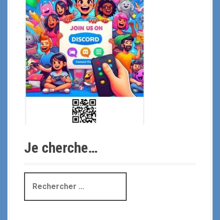
Je cherche…
R
e
c
h