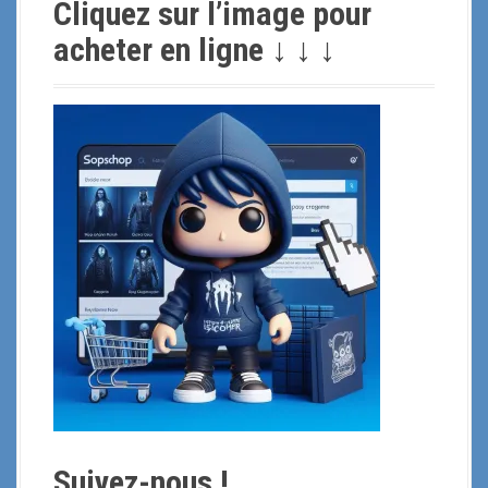
Cliquez sur l’image pour
e
r
acheter en ligne ↓ ↓ ↓
c
h
e
p
o
u
r
:
Suivez-nous !