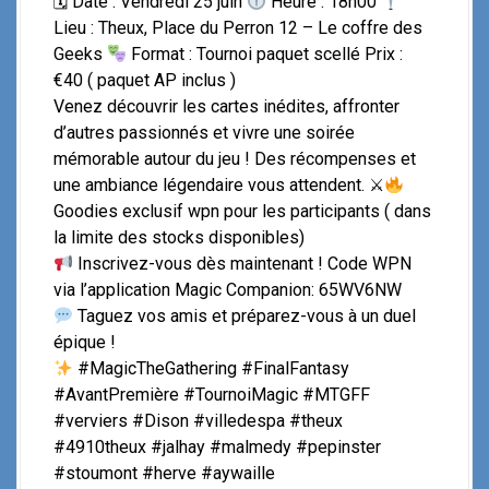
🗓 Date : Vendredi 25 juin
Heure : 18h00
Lieu : Theux, Place du Perron 12 – Le coffre des
Geeks
Format : Tournoi paquet scellé Prix :
€40 ( paquet AP inclus )
Venez découvrir les cartes inédites, affronter
d’autres passionnés et vivre une soirée
mémorable autour du jeu ! Des récompenses et
une ambiance légendaire vous attendent. ⚔
Goodies exclusif wpn pour les participants ( dans
la limite des stocks disponibles)
Inscrivez-vous dès maintenant ! Code WPN
via l’application Magic Companion: 65WV6NW
Taguez vos amis et préparez-vous à un duel
épique !
#MagicTheGathering #FinalFantasy
#AvantPremière #TournoiMagic #MTGFF
#verviers #Dison #villedespa #theux
#4910theux #jalhay #malmedy #pepinster
#stoumont #herve #aywaille