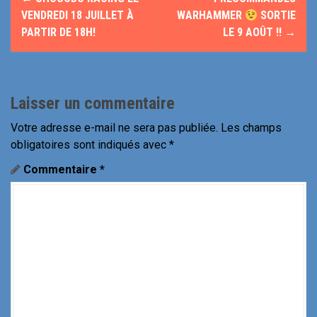
a
VENDREDI 18 JUILLET À
WARHAMMER
SORTIE
PARTIR DE 18H!
LE 9 AOÛT !!
→
v
i
g
Laisser un commentaire
a
Votre adresse e-mail ne sera pas publiée.
Les champs
obligatoires sont indiqués avec
*
t
Commentaire
*
i
o
n
d
e