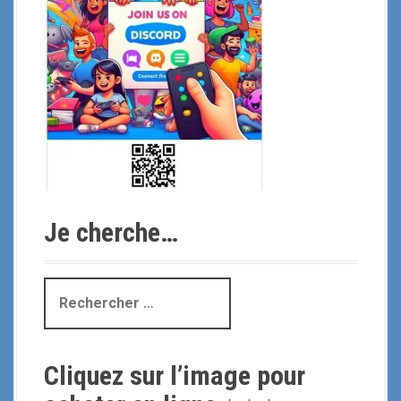
Je cherche…
R
e
c
h
Cliquez sur l’image pour
e
r