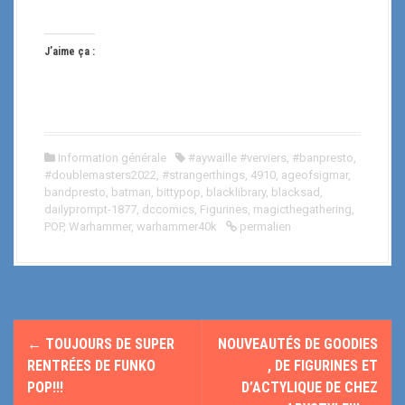
J’aime ça :
Information générale
#aywaille #verviers
,
#banpresto
,
#doublemasters2022
,
#strangerthings
,
4910
,
ageofsigmar
,
bandpresto
,
batman
,
bittypop
,
blacklibrary
,
blacksad
,
dailyprompt-1877
,
dccomics
,
Figurines
,
magicthegathering
,
POP
,
Warhammer
,
warhammer40k
permalien
N
←
TOUJOURS DE SUPER
NOUVEAUTÉS DE GOODIES
a
RENTRÉES DE FUNKO
, DE FIGURINES ET
POP!!!
D’ACTYLIQUE DE CHEZ