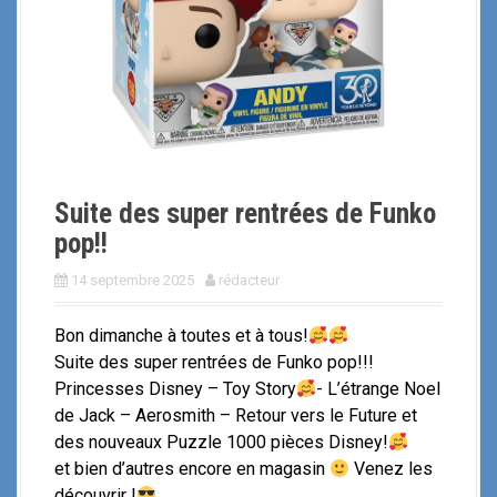
i
p
a
l
Suite des super rentrées de Funko
pop!!
14 septembre 2025
rédacteur
Bon dimanche à toutes et à tous!
Suite des super rentrées de Funko pop!!!
Princesses Disney – Toy Story
- L’étrange Noel
de Jack – Aerosmith – Retour vers le Future et
des nouveaux Puzzle 1000 pièces Disney!
et bien d’autres encore en magasin
Venez les
découvrir !