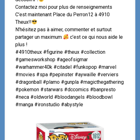
Contactez moi pour plus de renseignements
C’est maintenant Place du Perron12 à 4910
Theux!!
N’hésitez pas à aimer, commenter et surtout
partager un maximum
c’est ce qui nous aide le
plus !
#4910theux #figurine #theux #collection
#gamesworkshop #ageofsigmar
#warhammer40k #citadel #funkopop #marvel
#movies #spa #pepinster #aywaille #verviers
#dragonball #plamo #gunpla #magicthegathering
#pokemon #starwars #dccomics #banpresto
#neca #oldworld #bloodangels #bloodbowl
#manga #ironstudio #abystyle