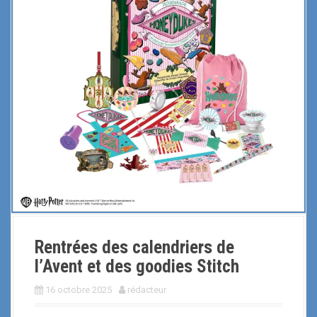
i
p
a
l
Rentrées des calendriers de
l’Avent et des goodies Stitch
16 octobre 2025
rédacteur