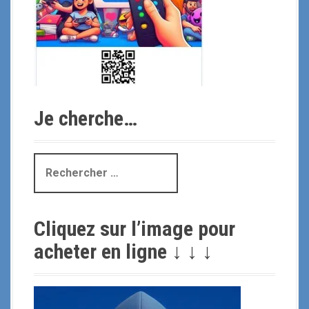
Je cherche…
R
e
c
h
Cliquez sur l’image pour
e
r
acheter en ligne ↓ ↓ ↓
c
h
e