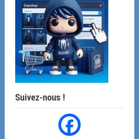
p
o
u
r
:
Suivez-nous !