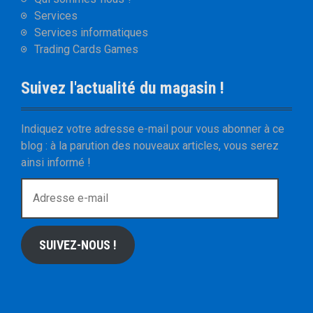
Services
Services informatiques
Trading Cards Games
Suivez l'actualité du magasin !
Indiquez votre adresse e-mail pour vous abonner à ce
blog : à la parution des nouveaux articles, vous serez
ainsi informé !
A
d
r
e
SUIVEZ-NOUS !
s
s
e
e