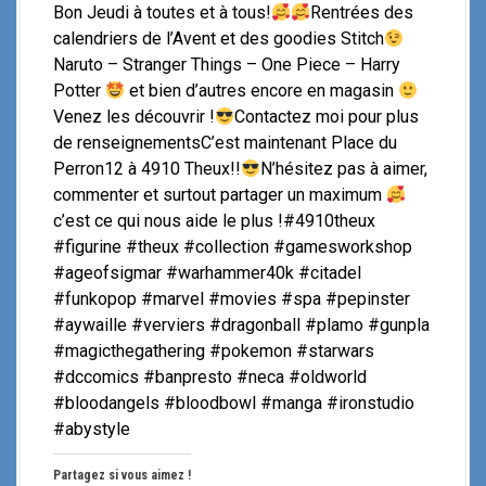
Bon Jeudi à toutes et à tous!
Rentrées des
calendriers de l’Avent et des goodies Stitch
Naruto – Stranger Things – One Piece – Harry
Potter
et bien d’autres encore en magasin
Venez les découvrir !
Contactez moi pour plus
de renseignementsC’est maintenant Place du
Perron12 à 4910 Theux!!
N’hésitez pas à aimer,
commenter et surtout partager un maximum
c’est ce qui nous aide le plus !#4910theux
#figurine #theux #collection #gamesworkshop
#ageofsigmar #warhammer40k #citadel
#funkopop #marvel #movies #spa #pepinster
#aywaille #verviers #dragonball #plamo #gunpla
#magicthegathering #pokemon #starwars
#dccomics #banpresto #neca #oldworld
#bloodangels #bloodbowl #manga #ironstudio
#abystyle
Partagez si vous aimez !