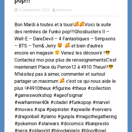
pop!!!
9 septembre 2025
rédacteur
Bon Mardi à toutes et à tous!
Voici la suite
des rentrées de Funko pop!!!Ghosbusters II –
Wall-E – DareDevil – 4 Fantastiques – Simpsons
– BTS – Tom& Jerry
et bien d’autres
encore en magasin
Venez les découvrir !
Contactez moi pour plus de renseignementsC’est
maintenant Place du Perron12 à 4910 Theux!!
N’hésitez pas à aimer, commenter et surtout
partager un maximum
c’est ce qui nous aide le
plus !#4910theux #figurine #theux #collection
#gamesworkshop #ageofsigmar
#warhammer40k #citadel #funkopop #marvel
#movies #spa #pepinster #aywaille #verviers
#dragonball #plamo #gunpla #magicthegathering
#pokemon #starwars #dccomics #banpresto
#neca #oldworld #bloodangels #bloodbowl