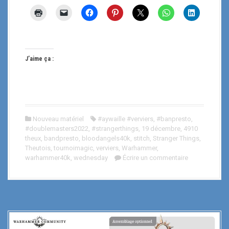
J’aime ça :
Nouveau matériel
#aywaille #verviers
,
#banpresto
,
#doublemasters2022
,
#strangerthings
,
19 décembre
,
4910
theux
,
bandpresto
,
bloodangels40k
,
stitch
,
Stranger Things
,
Theutois
,
tournoimagic
,
verviers
,
Warhammer
,
warhammer40k
,
wednesday
Écrire un commentaire