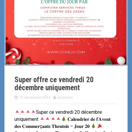
Super offre ce vendredi 20
décembre uniquement
19 décembre 2024
rédacteur
Super ce vendredi 20 décembre
uniquement
𝐂𝐚𝐥𝐞𝐧𝐝𝐫𝐢𝐞𝐫 𝐝𝐞 𝐥’𝐀𝐯𝐞𝐧𝐭
𝐝𝐞𝐬 𝐂𝐨𝐦𝐦𝐞𝐫ç𝐚𝐧𝐭𝐬 𝐓𝐡𝐞𝐮𝐭𝐨𝐢𝐬 – 𝐉𝐨𝐮𝐫 𝟐𝟎