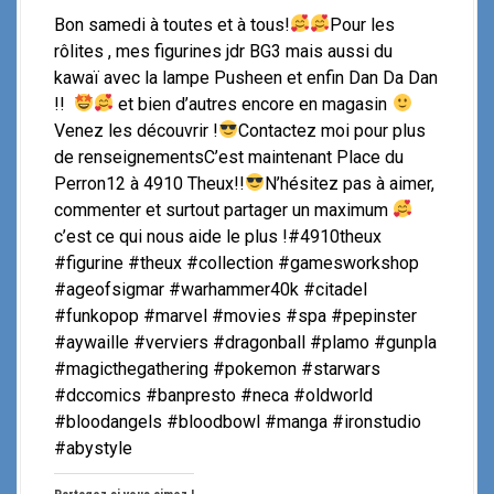
Bon samedi à toutes et à tous!
Pour les
rôlites , mes figurines jdr BG3 mais aussi du
kawaï avec la lampe Pusheen et enfin Dan Da Dan
!!
et bien d’autres encore en magasin
Venez les découvrir !
Contactez moi pour plus
de renseignementsC’est maintenant Place du
Perron12 à 4910 Theux!!
N’hésitez pas à aimer,
commenter et surtout partager un maximum
c’est ce qui nous aide le plus !#4910theux
#figurine #theux #collection #gamesworkshop
#ageofsigmar #warhammer40k #citadel
#funkopop #marvel #movies #spa #pepinster
#aywaille #verviers #dragonball #plamo #gunpla
#magicthegathering #pokemon #starwars
#dccomics #banpresto #neca #oldworld
#bloodangels #bloodbowl #manga #ironstudio
#abystyle