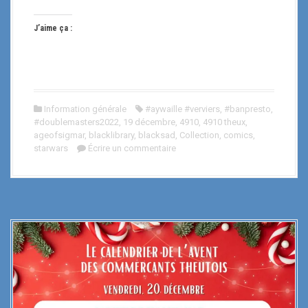
J’aime ça :
Information générale
#aywaille #verviers
,
#banpresto
,
#doublemasters2022
,
19 décembre
,
4910
,
4910 theux
,
ageofsigmar
,
blacklibrary
,
blacksad
,
Collection
,
comics
,
starwars
Écrire un commentaire