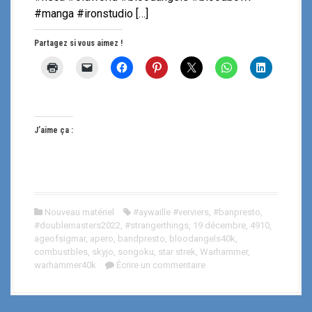
#manga #ironstudio […]
Partagez si vous aimez !
J’aime ça :
Nouveau matériel
#aywaille #verviers
,
#banpresto
,
#doublemasters2022
,
#strangerthings
,
19 décembre
,
4910
,
ageofsigmar
,
apero
,
bandpresto
,
bloodangels40k
,
combustbles
,
skyjo
,
songoku
,
star strek
,
Warhammer
,
warhammer40k
Écrire un commentaire