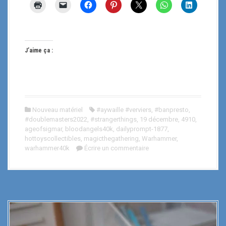
J’aime ça :
Nouveau matériel
#aywaille #verviers
,
#banpresto
,
#doublemasters2022
,
#strangerthings
,
19 décembre
,
4910
,
ageofsigmar
,
bloodangels40k
,
dailyprompt-1877
,
hottoyscollectibles
,
magicthegathering
,
Warhammer
,
warhammer40k
Écrire un commentaire