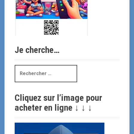
Je cherche…
R
e
c
h
Cliquez sur l’image pour
e
r
acheter en ligne ↓ ↓ ↓
c
h
e
p