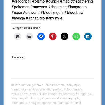
#dragonball #plamo #gunpla #magicthegathering
#pokemon #starwars #dccomics #banpresto
#neca #oldworld #bloodangels #bloodbowl
#manga #ironstudio #abystyle
Partagez si vous aimez !
J’aime ça :
Information générale
#4910theux
,
#abystyle
,
#ageofsigmar
,
#aywaille
,
#banpresto
,
#bloodangels
,
#bloodbowl
,
#citadel
,
#collection
,
#dccomics
,
#dragonball
,
#figurine
,
#funkopop
,
#gamesworkshop
,
#gunpla
,
#ironstudio
,
#magicthegathering
,
#manga
,
#marvel
,