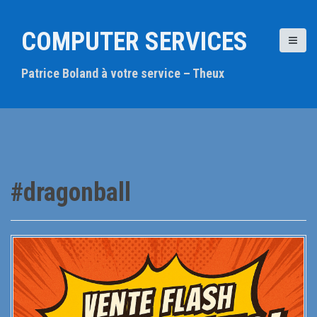
A
l
COMPUTER SERVICES
l
e
Patrice Boland à votre service – Theux
r
a
u
c
o
n
t
#dragonball
e
n
u
p
r
i
n
c