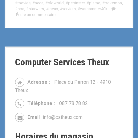
#movies
,
#neca
,
#oldworld
,
#pepinster
,
#plamo
,
#pokemon
,
#spa
,
#starwars
,
#theux
,
#verviers
,
#warhammer40k
Écrire un commentaire
Computer Services Theux
Adresse :
Place du Perron 12 - 4910
Theux
Téléphone :
087 78 78 82
Email
info@cstheux.com
Horaires du magasin