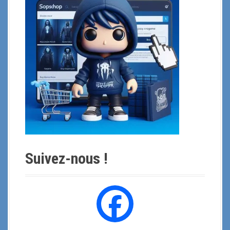
o
u
r
:
Suivez-nous !