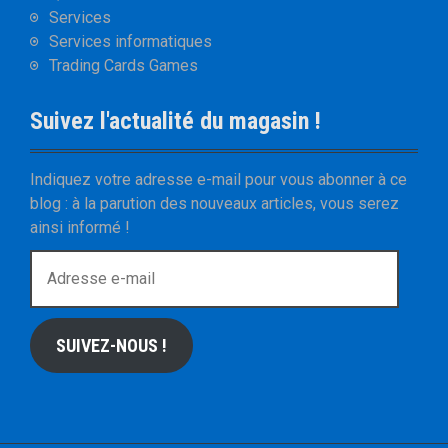
Services
Services informatiques
Trading Cards Games
Suivez l'actualité du magasin !
Indiquez votre adresse e-mail pour vous abonner à ce
blog : à la parution des nouveaux articles, vous serez
ainsi informé !
A
d
r
e
SUIVEZ-NOUS !
s
s
e
e