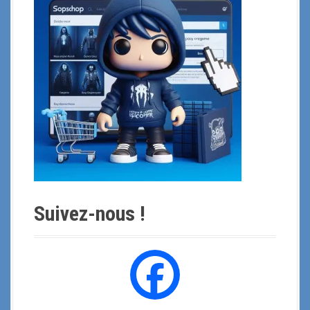
o
u
r
:
Suivez-nous !