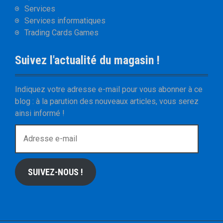
Services
Services informatiques
Trading Cards Games
Suivez l'actualité du magasin !
Indiquez votre adresse e-mail pour vous abonner à ce
blog : à la parution des nouveaux articles, vous serez
ainsi informé !
A
d
r
e
SUIVEZ-NOUS !
s
s
e
e