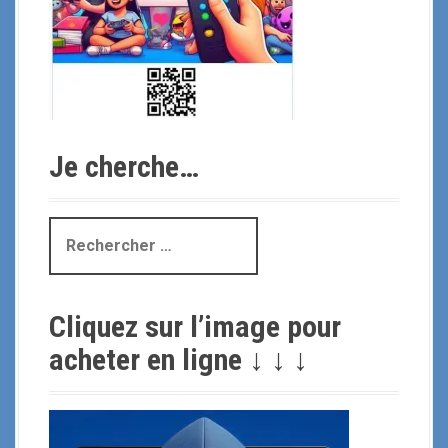
Je cherche…
R
e
c
h
Cliquez sur l’image pour
e
r
acheter en ligne ↓ ↓ ↓
c
h
e
p