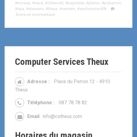
#movies
,
#neca
,
#oldworld
,
#pepinster
,
#plamo
,
#pokemon
,
#spa
,
#starwars
,
#theux
,
#verviers
,
#warhammer40k
Écrire un commentaire
Computer Services Theux
Adresse :
Place du Perron 12 - 4910
Theux
Téléphone :
087 78 78 82
Email
info@cstheux.com
Horaires du magasin