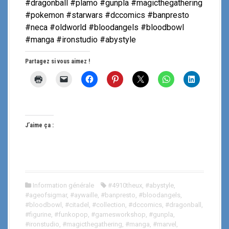
#dragonball #plamo #gunpla #magicthegathering
#pokemon #starwars #dccomics #banpresto
#neca #oldworld #bloodangels #bloodbowl
#manga #ironstudio #abystyle
Partagez si vous aimez !
J’aime ça :
Information générale
#4910theux
,
#abystyle
,
#ageofsigmar
,
#aywaille
,
#banpresto
,
#bloodangels
,
#bloodbowl
,
#citadel
,
#collection
,
#dccomics
,
#dragonball
,
#figurine
,
#funkopop
,
#gamesworkshop
,
#gunpla
,
#ironstudio
,
#magicthegathering
,
#manga
,
#marvel
,