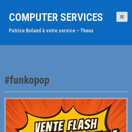
A
l
COMPUTER SERVICES
l
e
Patrice Boland à votre service – Theux
r
a
u
c
o
n
t
#funkopop
e
n
u
p
r
i
n
c